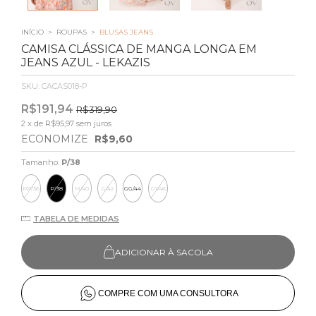
INÍCIO
>
ROUPAS
>
BLUSAS JEANS
CAMISA CLÁSSICA DE MANGA LONGA EM
JEANS AZUL - LEKAZIS
SKU:
CACAS018-P
R$191,94
R$319,90
2
x de
R$95,97
sem juros
ECONOMIZE
R$9,60
Tamanho:
P/38
PP/36
P/38
M/40
G/42
GG/44
G1/46
TABELA DE MEDIDAS
ADICIONAR À SACOLA
COMPRE COM UMA CONSULTORA