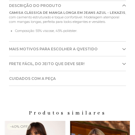
DESCRIÇÃO DO PRODUTO
CAMISA CLÁSSICA DE MANGA LONGA EM JEANS AZUL - LEKAZIS
,
com caimento estruturado e toque confortável. Modelagem atemporal
com mangas longas, perfeita para looks elegantes e versáteis.
Composição: 55% viscose, 45% poliéster.
MAIS MOTIVOS PARA ESCOLHER A QVESTIDO
FRETE FÁCIL, DO JEITO QUE DEVE SER!
CUIDADOS COM A PEÇA
Produtos similares
-
40
%
OFF