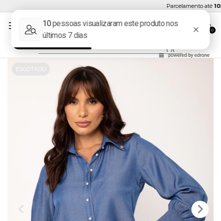
Parcelamento até
10x s
0
ESGOTADO