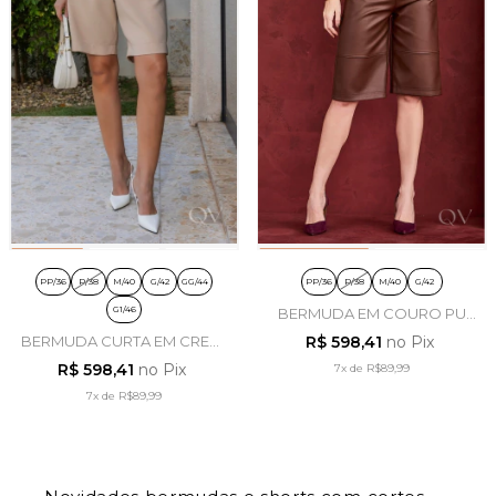
PP/36
P/38
M/40
G/42
GG/44
PP/36
P/38
M/40
G/42
G1/46
BERMUDA EM COURO PU
MARROM - ARTSY
BERMUDA CURTA EM CREPE
R$ 598,41
no Pix
BEGE - LUZIA FAZZOLLI
R$ 598,41
no Pix
7x
de
R$89,99
7x
de
R$89,99