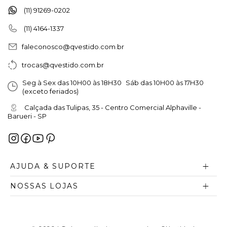
(11) 91269-0202
(11) 4164-1337
faleconosco@qvestido.com.br
trocas@qvestido.com.br
Seg à Sex das 10H00 às 18H30 Sáb das 10H00 às 17H30
(exceto feriados)
Calçada das Tulipas, 35 - Centro Comercial Alphaville -
Barueri - SP
AJUDA & SUPORTE
NOSSAS LOJAS