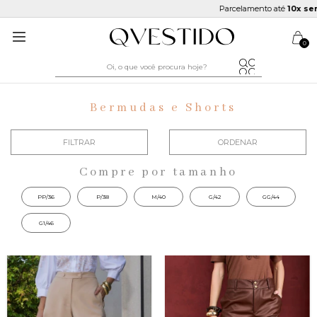
Parcelamento até
10x sem 
0
Bermudas e Shorts
FILTRAR
ORDENAR
Compre por tamanho
PP/36
P/38
M/40
G/42
GG/44
G1/46