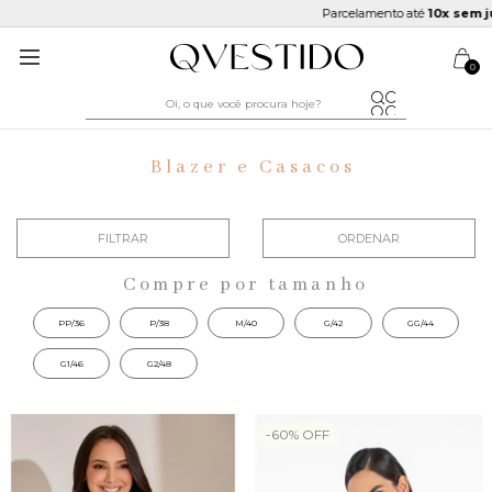
Parcelamento até
10x sem juro
0
Blazer e Casacos
FILTRAR
ORDENAR
Compre por tamanho
PP/36
P/38
M/40
G/42
GG/44
G1/46
G2/48
-
60
%
OFF