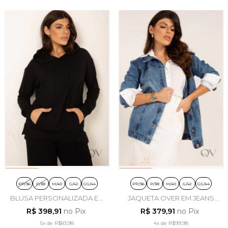
PP/36
P/38
M/40
G/42
GG/44
PP/36
P/38
M/40
G/42
GG/44
BLUSA PERSONALIZADA EM
JAQUETA OVER EM JEANS
MOLETOM PRETO - LEKAZIS
DENIM - LEKAZIS
R$ 398,91
no Pix
R$ 379,91
no Pix
5x
de
R$83,98
4x
de
R$99,98