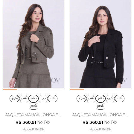
PP/36
P/38
M/40
G/42
GG/44
PP/36
P/38
M/40
G/42
GG/44
G1/46
G1/46
JAQUETA MANGA LONGA EM
JAQUETA MANGA LONGA EM
SUEDE VERDE - HAPUK
SUEDE PRETO - HAPUK
R$ 360,91
no Pix
R$ 360,91
no Pix
4x
de
R$94,98
4x
de
R$94,98