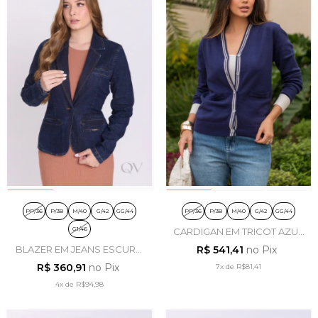
PP/36
P/38
M/40
G/42
GG/44
PP/36
P/38
M/40
G/42
GG/44
G1/46
CARDIGAN EM TRICOT AZUL
MARINHO - LUZIA FAZZOLLI
BLAZER EM JEANS ESCURO
R$ 541,41
no Pix
- HAPUK
R$ 360,91
no Pix
7x
de
R$81,41
4x
de
R$94,98