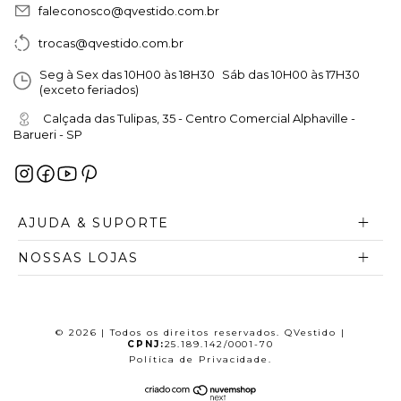
faleconosco@qvestido.com.br
trocas@qvestido.com.br
Seg à Sex das 10H00 às 18H30 Sáb das 10H00 às 17H30
(exceto feriados)
Calçada das Tulipas, 35 - Centro Comercial Alphaville -
Barueri - SP
AJUDA & SUPORTE
NOSSAS LOJAS
© 2026 | Todos os direitos reservados. QVestido |
CPNJ:
25.189.142/0001-70
Política de Privacidade
.