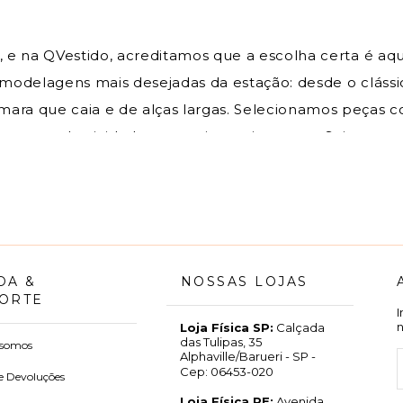
l, e na QVestido, acreditamos que a escolha certa é aq
s modelagens mais desejadas da estação: desde o clássi
mara que caia e de alças largas. Selecionamos peças co
res e a elasticidade por muito mais tempo. Seja para cu
 valoriza o seu corpo e eleva a sua autoestima. Quer
total: escolha seus biquínis favoritos e parcele em até
o seu match perfeito para a estação.
DA &
NOSSAS LOJAS
ORTE
Loja Física SP:
Calçada
das Tulipas, 35
somos
Alphaville/Barueri - SP -
Cep: 06453-020
e Devoluções
Loja Física PE:
Avenida