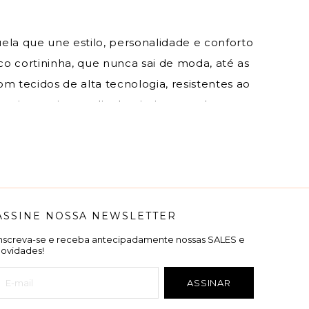
uela que une estilo, personalidade e conforto
co cortininha, que nunca sai de moda, até as
m tecidos de alta tecnologia, resistentes ao
rtir a praia, um dia de piscina ou relaxar em
emos que você aproveite o verão com
 10x sem juros, com toda a segurança da
ASSINE NOSSA NEWSLETTER
Inscreva-se e receba antecipadamente nossas SALES e
novidades!