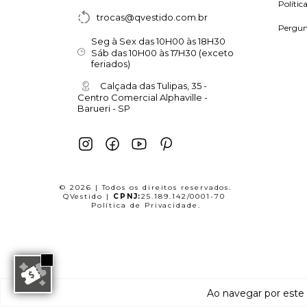
Polític
trocas@qvestido.com.br
Pergun
Seg à Sex das 10H00 às 18H30
Sáb das 10H00 às 17H30 (exceto
feriados)
Calçada das Tulipas, 35 -
Centro Comercial Alphaville -
Barueri - SP
© 2026 | Todos os direitos reservados.
QVestido |
CPNJ:
25.189.142/0001-70
Política de Privacidade
.
Ao navegar por este 