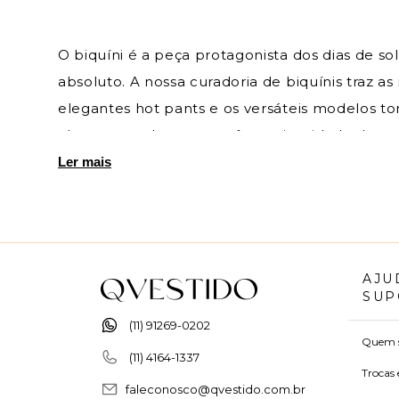
O biquíni é a peça protagonista dos dias de so
absoluto. A nossa curadoria de biquínis traz a
elegantes hot pants e os versáteis modelos to
cloro e ao sal, que mantêm a vivacidade das co
um resort, aqui você encontra o conjunto que
Ler mais
tranquilidade, por isso oferecemos facilidade 
QVestido. Explore nossa categoria e encontre 
AJU
SUP
(11) 91269-0202
Quem 
(11) 4164-1337
Trocas 
faleconosco@qvestido.com.br