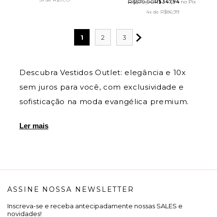
R$579,90
R$347,94
no Pix
LEKAZIS
OFF WHITE - LEKAZIS
4x
de
R$86,99
1
2
3
Descubra Vestidos Outlet: elegância e 10x
sem juros para você, com exclusividade e
sofisticação na moda evangélica premium.
Ler mais
ASSINE NOSSA NEWSLETTER
Inscreva-se e receba antecipadamente nossas SALES e
novidades!