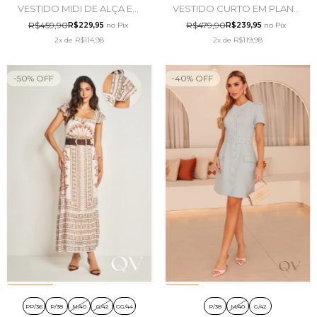
VESTIDO MIDI DE ALÇA EM
VESTIDO CURTO EM PLANO
PLANO LINEN VERMELHO -
VISCOSE BEGE - DOCE
R$459,90
R$479,90
R$229,95
no Pix
R$239,95
no Pix
DOCE TRAMA
TRAMA
2x
de
R$114,98
2x
de
R$119,98
-
50
%
OFF
-
40
%
OFF
PP/36
P/38
M/40
G/42
GG/44
P/38
M/40
G/42