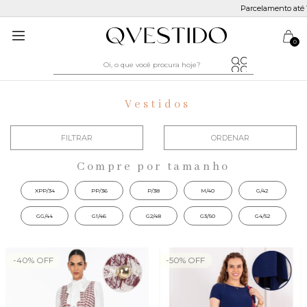
Parcelamento até
10x sem juros
0
Vestidos
FILTRAR
ORDENAR
Compre por tamanho
XPP/34
PP/36
P/38
M/40
G/42
GG/44
G1/46
G2/48
G3/50
G4/52
-
40
%
OFF
-
50
%
OFF