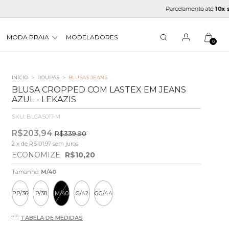
Parcelamento até
10x sem j
MODA PRAIA
MODELADORES
0
INÍCIO
>
ROUPAS
>
BLUSAS JEANS
BLUSA CROPPED COM LASTEX EM JEANS
AZUL - LEKAZIS
SKU:
BLCAS017-M
R$203,94
R$339,90
2
x de
R$101,97
sem juros
ECONOMIZE
R$10,20
Tamanho:
M/40
PP/36
P/38
M/40
G/42
GG/44
TABELA DE MEDIDAS