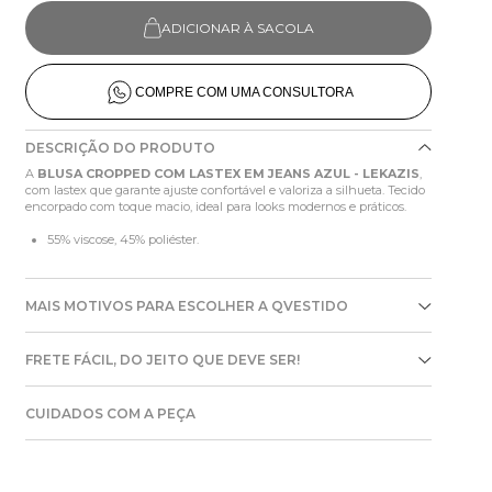
ADICIONAR À SACOLA
COMPRE COM UMA CONSULTORA
DESCRIÇÃO DO PRODUTO
A
BLUSA CROPPED COM LASTEX EM JEANS AZUL - LEKAZIS
,
com lastex que garante ajuste confortável e valoriza a silhueta. Tecido
encorpado com toque macio, ideal para looks modernos e práticos.
55% viscose, 45% poliéster.
MAIS MOTIVOS PARA ESCOLHER A QVESTIDO
FRETE FÁCIL, DO JEITO QUE DEVE SER!
CUIDADOS COM A PEÇA