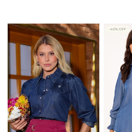
-
40
%
OFF