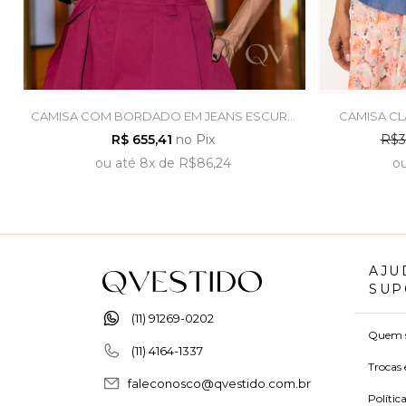
CAMISA COM BORDADO EM JEANS ESCURO
CAMISA CL
- LUZIA FAZZOLLI
J
R$ 655,41
no Pix
R$3
ou
até
8x
de
R$86,24
o
AJU
SUP
(11) 91269-0202
Quem 
(11) 4164-1337
Trocas 
faleconosco@qvestido.com.br
Polític