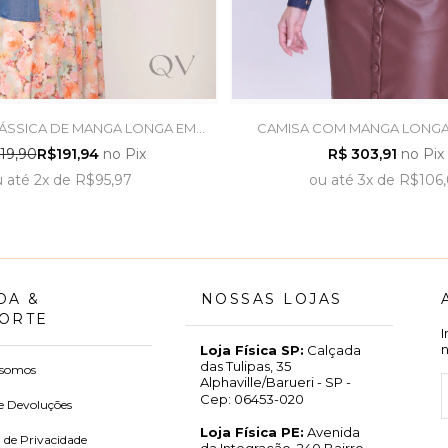
ÁSSICA DE MANGA LONGA EM
CAMISA COM MANGA LONGA
EANS AZUL - LEKAZIS
ESCURO - HAPUK
19,90
R$191,94
no Pix
R$ 303,91
no Pix
u
até
2x
de
R$95,97
ou
até
3x
de
R$106,
DA &
NOSSAS LOJAS
ORTE
Loja Física SP:
Calçada
das Tulipas, 35
somos
Alphaville/Barueri - SP -
Cep: 06453-020
e Devoluções
Loja Física PE:
Avenida
a de Privacidade