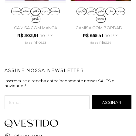
PP/36
P/38
M/40
G/42
GG/44
PP/36
P/38
M/40
G/42
GG/44
G1/46
G1/46
CAMISA COM MANGA
CAMISA COM BORDADO
LONGA EM JEANS ESCURO
EM JEANS ESCURO - LUZIA
R$ 303,91
no Pix
R$ 655,41
no Pix
- HAPUK
FAZZOLLI
3x
de
R$106,63
8x
de
R$86,24
ASSINE NOSSA NEWSLETTER
Inscreva-se e receba antecipadamente nossas SALES e
novidades!
(11) 91269-0202