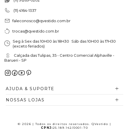
(11) 4164-1337
faleconosco@qvestido.com.br
trocas@qvestido.com.br
Seg à Sex das 10H00 às 18H30 Sáb das 10H00 às 17H30
(exceto feriados)
Calçada das Tulipas, 35 - Centro Comercial Alphaville -
Barueri - SP
AJUDA & SUPORTE
NOSSAS LOJAS
© 2026 | Todos os direitos reservados. QVestido |
CPNJ:
25.189.142/0001-70