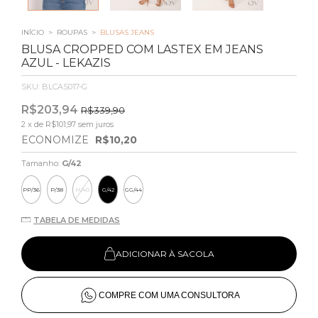
INÍCIO
>
ROUPAS
>
BLUSAS JEANS
BLUSA CROPPED COM LASTEX EM JEANS
AZUL - LEKAZIS
SKU:
BLCAS017-G
R$203,94
R$339,90
2
x de
R$101,97
sem juros
ECONOMIZE
R$10,20
Tamanho:
G/42
PP/36
P/38
M/40
G/42
GG/44
TABELA DE MEDIDAS
ADICIONAR À SACOLA
COMPRE COM UMA CONSULTORA