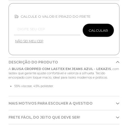
CALCULE O VALOR E PRAZO DO FRETE
Entregas para o CEP:
CALCULAR
NÃO SEI MEU CEP
DESCRIÇÃO DO PRODUTO
A
BLUSA CROPPED COM LASTEX EM JEANS AZUL - LEKAZIS
, com
lastex que garante ajuste confortável e valoriza a silhueta. Tecido
encorpado com toque macio, ideal para looks modernos e práticos.
55% viscose, 45% poliéster.
MAIS MOTIVOS PARA ESCOLHER A QVESTIDO
FRETE FÁCIL, DO JEITO QUE DEVE SER!