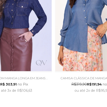
OM MANGA LONGA EM JEANS
CAMISA CLÁSSICA DE MANG
ESCURO - HAPUK
JEANS AZUL - LEKAZ
R$ 303,91
no Pix
R$319,90
R$191,94
no
até
3x
de
R$106,63
ou
até
2x
de
R$95,