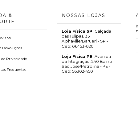
DA &
NOSSAS LOJAS
ORTE
Loja Física SP:
Calçada
das Tulipas, 35
somos
Alphaville/Barueri - SP -
Cep: 06453-020
e Devoluções
Loja Física PE:
Avenida
a de Privacidade
da Integração, 240 Bairro
São José/Petrolina - PE -
tas Frequentes
Cep: 56302-450