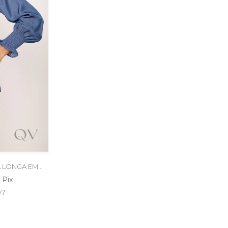
A LONGA EM
IS
 Pix
97