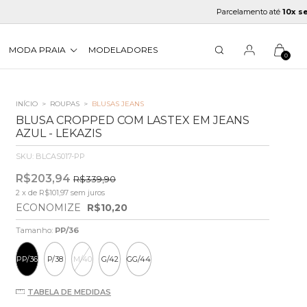
Parcelamento até
10x sem jur
MODA PRAIA
MODELADORES
0
INÍCIO
>
ROUPAS
>
BLUSAS JEANS
BLUSA CROPPED COM LASTEX EM JEANS
AZUL - LEKAZIS
SKU:
BLCAS017-PP
R$203,94
R$339,90
2
x de
R$101,97
sem juros
ECONOMIZE
R$10,20
Tamanho:
PP/36
PP/36
P/38
M/40
G/42
GG/44
TABELA DE MEDIDAS