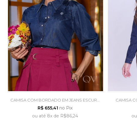
CAMISA COM BORDADO EM JEANS ESCURO
CAMISA C
- LUZIA FAZZOLLI
R$ 655,41
no Pix
ou
até
8x
de
R$86,24
ou