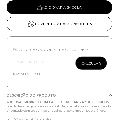
ADICIONAR À SACOLA
COMPRE COM UMA CONSULTORA
CALCULE O VALOR E PRAZO DO FRETE
Entregas para o CEP:
CALCULAR
NÃO SEI MEU CEP
DESCRIÇÃO DO PRODUTO
A
BLUSA CROPPED COM LASTEX EM JEANS AZUL - LEKAZIS
,
com lastex que garante ajuste confortável e valoriza a silhueta. Tecido
encorpado com toque macio, ideal para looks modernos e práticos.
55% viscose, 45% poliéster.