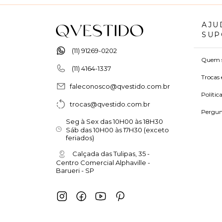
AJU
SUP
(11) 91269-0202
Quem 
(11) 4164-1337
Trocas 
faleconosco@qvestido.com.br
Polític
trocas@qvestido.com.br
Pergun
Seg à Sex das 10H00 às 18H30
Sáb das 10H00 às 17H30 (exceto
feriados)
Calçada das Tulipas, 35 -
Centro Comercial Alphaville -
Barueri - SP