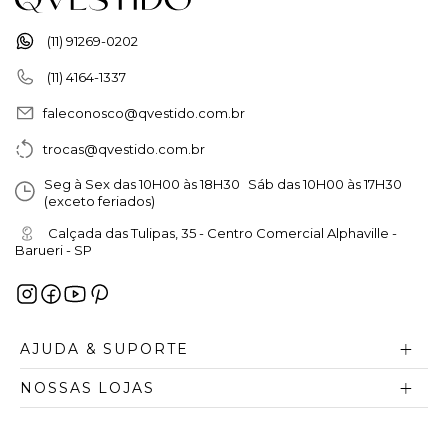
(11) 91269-0202
(11) 4164-1337
faleconosco@qvestido.com.br
trocas@qvestido.com.br
Seg à Sex das 10H00 às 18H30 Sáb das 10H00 às 17H30
(exceto feriados)
Calçada das Tulipas, 35 - Centro Comercial Alphaville -
Barueri - SP
AJUDA & SUPORTE
NOSSAS LOJAS