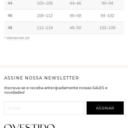
44
100–106
44–46
90–94
46
106–112
46–48
94–102
48
112–118
48–50
102–108
* Valores em cm
ASSINE NOSSA NEWSLETTER
Inscreva-se e receba antecipadamente nossas SALES e
novidades!