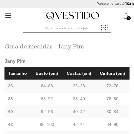
Parcelamento até
10x s
0
Guia de medidas - Jany Pim
Jany Pim
Tamanho
Busto (cm)
Costas (cm)
Cintura (cm)
36
84–88
36–38
72–76
38
88–92
38–40
76–80
40
92–96
40–42
80–84
42
96–100
42–44
84–90