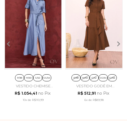
P/38
M/40
G/42
GG/44
P/38
M/40
G/42
GG/44
G1/46
VESTIDO CHEMISE
VESTIDO GODÊ EM
PESPONTO EM VISCOSE
TRICOLINE MARROM -
R$ 1.054,41
no Pix
R$ 512,91
no Pix
AZUL - ARTSY
TITANIUM JEANS
10x
de
R$110,99
6x
de
R$89,98