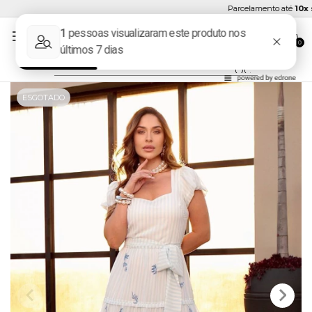
Parcelamento até
10x se
0
ESGOTADO