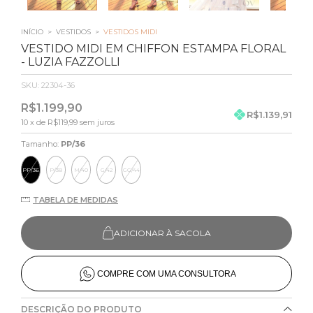
INÍCIO
>
VESTIDOS
>
VESTIDOS MIDI
VESTIDO MIDI EM CHIFFON ESTAMPA FLORAL
- LUZIA FAZZOLLI
SKU:
22304-36
R$1.199,90
R$1.139,91
10
x de
R$119,99
sem juros
Tamanho:
PP/36
PP/36
P/38
M/40
G/42
GG/44
TABELA DE MEDIDAS
ADICIONAR À SACOLA
COMPRE COM UMA CONSULTORA
DESCRIÇÃO DO PRODUTO