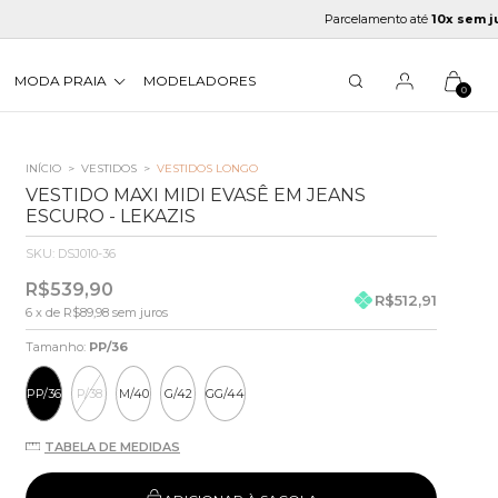
Parcelamento até
10x sem juros
MODA PRAIA
MODELADORES
0
INÍCIO
>
VESTIDOS
>
VESTIDOS LONGO
VESTIDO MAXI MIDI EVASÊ EM JEANS
ESCURO - LEKAZIS
SKU:
DSJ010-36
R$539,90
R$512,91
6
x de
R$89,98
sem juros
Tamanho:
PP/36
PP/36
P/38
M/40
G/42
GG/44
TABELA DE MEDIDAS