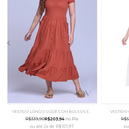
VESTIDO LONGO GODÊ COM BOLSOS EM
VESTIDO
MALHA PIQUET TELHA - HAPUK
VISCOSE
R$339,90
R$203,94
no Pix
R$5
ou
até
2x
de
R$101,97
ou