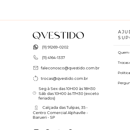
AJU
SUP
(11) 91269-0202
Quem 
(11) 4164-1337
Trocas 
faleconosco@qvestido.com.br
Polític
trocas@qvestido.com.br
Pergun
Seg à Sex das 10H00 às 18H30
Sáb das 10H00 às 17H30 (exceto
feriados)
Calçada das Tulipas, 35 -
Centro Comercial Alphaville -
Barueri - SP