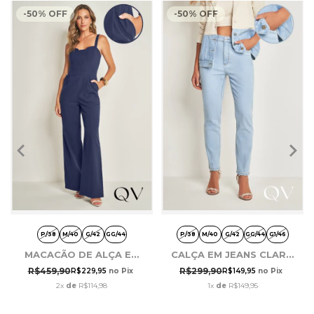
-
50
%
OFF
-
50
%
OFF
P/38
M/40
G/42
GG/44
P/38
M/40
G/42
GG/44
G1/46
MACACÃO DE ALÇA EM
CALÇA EM JEANS CLARO
PLANO NEW GRID AZUL
- DOCE TRAMA
R$459,90
R$299,90
R$229,95
no Pix
R$149,95
no Pix
MARINHO - DOCE TRAMA
2x
de
R$114,98
1x
de
R$149,95