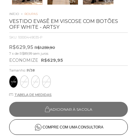
INÍCIO
>
ROUPAS
VESTIDO EVASÊ EM VISCOSE COM BOTÕES
OFF WHITE - ARTSY
SKU:
10000449035-P
R$629,95
R$1.259,90
7
x de
R$89,99
sem juros
ECONOMIZE
R$629,95
Tamanho:
P/38
P/38
M/40
G/42
GG/44
TABELA DE MEDIDAS
ADICIONAR À SACOLA
COMPRE COM UMA CONSULTORA