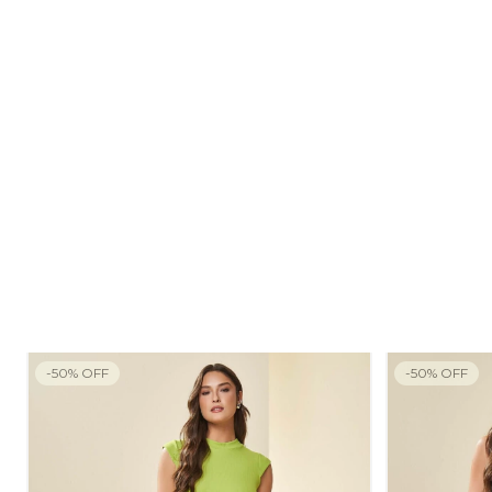
-
50
%
OFF
-
50
%
OFF