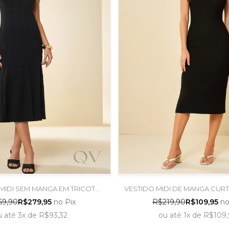
MIDI SEM MANGA EM TRICOT
VESTIDO MIDI DE MANGA CURT
ADO BLACK - DOCE TRAMA
PRETO - DOCE TRA
59,90
R$279,95
no Pix
R$219,90
R$109,95
no
u
até
3x
de
R$93,32
ou
até
1x
de
R$109,