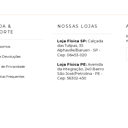
DA &
NOSSAS LOJAS
ORTE
Loja Física SP:
Calçada
das Tulipas, 35
somos
Alphaville/Barueri - SP -
Cep: 06453-020
e Devoluções
Loja Física PE:
Avenida
a de Privacidade
da Integração, 240 Bairro
São José/Petrolina - PE -
tas Frequentes
Cep: 56302-450