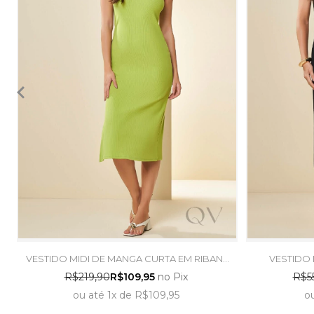
-
VESTIDO MIDI DE MANGA CURTA EM RIBANA
VESTIDO 
VERDE ABACATE - DOCE TRAMA
TRABALH
R$219,90
R$109,95
no Pix
R$5
ou
até
1x
de
R$109,95
o