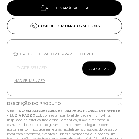
ADICIONAR À SACOLA
COMPRE COM UMA CONSULTORA
CALCULE O VALOR E PRAZO DO FRETE
Entregas para o CEP:
CALCULAR
NÃO SEI MEU CEP
DESCRIÇÃO DO PRODUTO
VESTIDO EM ALFAIATARIA ESTAMPADO FLORAL OFF WHITE
- LUZIA FAZZOLLI,
com estampa floral delicada em off white,
inspirado na estética tradicional romântica, suave e refinada. A
estrutura do tecido plano garante um caimento elegante, com
acabamento limpo que remete às modelagens clássicas do passado.
Ideal para encontros, eventos diurnos e momentos que pedem um
toque de sofisticação tradicional com alma visionária. Versátil para usar