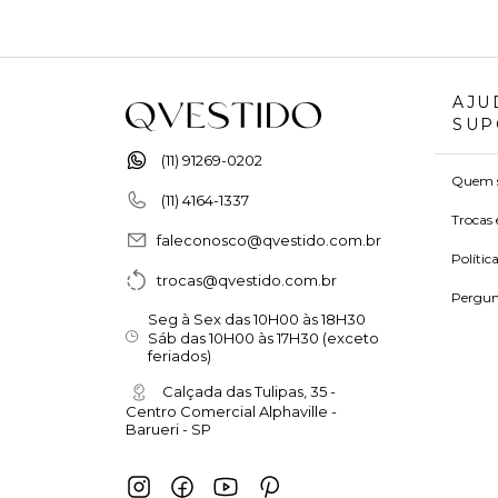
AJU
SUP
(11) 91269-0202
Quem 
(11) 4164-1337
Trocas 
faleconosco@qvestido.com.br
Polític
trocas@qvestido.com.br
Pergun
Seg à Sex das 10H00 às 18H30
Sáb das 10H00 às 17H30 (exceto
feriados)
Calçada das Tulipas, 35 -
Centro Comercial Alphaville -
Barueri - SP