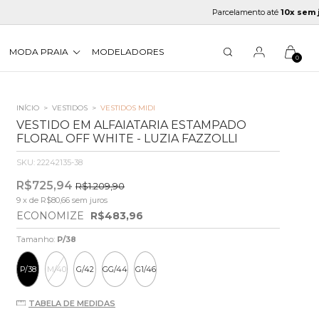
Parcelamento até
10x sem juros
MODA PRAIA
MODELADORES
0
INÍCIO
>
VESTIDOS
>
VESTIDOS MIDI
VESTIDO EM ALFAIATARIA ESTAMPADO
FLORAL OFF WHITE - LUZIA FAZZOLLI
SKU:
22242135-38
R$725,94
R$1.209,90
9
x de
R$80,66
sem juros
ECONOMIZE
R$483,96
Tamanho:
P/38
P/38
M/40
G/42
GG/44
G1/46
TABELA DE MEDIDAS