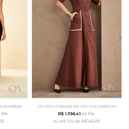
A EM RIBANA
VESTIDO CHEMISE EM VISCOSE MARROM
MA
CAFÉ - ARTSY
 Pix
R$ 1.396,41
no Pix
95
ou
até
10x
de
R$146,99