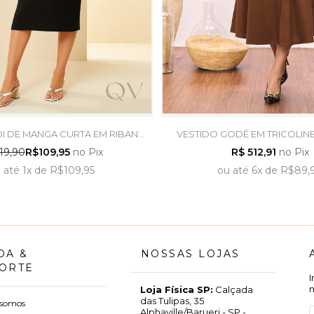
DI DE MANGA CURTA EM RIBANA
VESTIDO GODÊ EM TRICOLIN
RETO - DOCE TRAMA
TITANIUM JEANS
19,90
R$109,95
no Pix
R$ 512,91
no Pix
u
até
1x
de
R$109,95
ou
até
6x
de
R$89,
DA &
NOSSAS LOJAS
ORTE
Loja Física SP:
Calçada
das Tulipas, 35
somos
Alphaville/Barueri - SP -