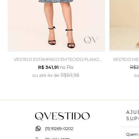
VESTIDO ESTAMPADO EM TECIDO PLANO
VESTIDO MI
PIED POULE - LAURA ROSA
P
R$ 341,91
no Pix
R$2
ou
até
4x
de
R$89,98
o
AJU
SUP
(11) 91269-0202
Quem 