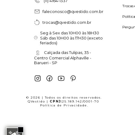
(11) 4164-1337
Trocas 
faleconosco@qvestido.com.br
Polític
trocas@qvestido.com.br
Pergun
Seg à Sex das 10H00 às 18H30
Sáb das 10H00 às 17H30 (exceto
feriados)
Calçada das Tulipas, 35 -
Centro Comercial Alphaville -
Barueri - SP
© 2026 | Todos os direitos reservados.
QVestido |
CPNJ:
25.189.142/0001-70
Política de Privacidade
.