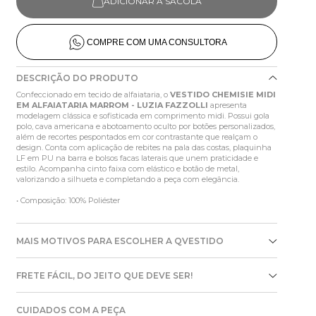
ADICIONAR À SACOLA
COMPRE COM UMA CONSULTORA
DESCRIÇÃO DO PRODUTO
Confeccionado em tecido de alfaiataria, o
VESTIDO CHEMISIE MIDI
EM ALFAIATARIA MARROM - LUZIA FAZZOLLI
apresenta
modelagem clássica e sofisticada em comprimento midi. Possui gola
polo, cava americana e abotoamento oculto por botões personalizados,
além de recortes pespontados em cor contrastante que realçam o
design. Conta com aplicação de rebites na pala das costas, plaquinha
LF em PU na barra e bolsos facas laterais que unem praticidade e
estilo. Acompanha cinto faixa com elástico e botão de metal,
valorizando a silhueta e completando a peça com elegância.
• Composição: 100% Poliéster
MAIS MOTIVOS PARA ESCOLHER A QVESTIDO
FRETE FÁCIL, DO JEITO QUE DEVE SER!
CUIDADOS COM A PEÇA