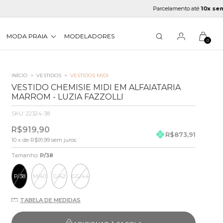
Parcelamento até
10x sem juros
MODA PRAIA
MODELADORES
0
INÍCIO
>
VESTIDOS
>
VESTIDOS MIDI
VESTIDO CHEMISIE MIDI EM ALFAIATARIA
MARROM - LUZIA FAZZOLLI
SKU:
22324-38
R$919,90
R$873,91
10
x de
R$91,99
sem juros
Tamanho:
P/38
P/38
M/40
G/42
GG/44
TABELA DE MEDIDAS