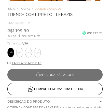
INÍCIO
>
ROUPAS
>
BLAZERS E CASACOS
TRENCH COAT PRETO - LEKAZIS
SKU:
LK8125PT-P
R$1.199,90
R$1.139,91
10
x de
R$119,99
sem juros
Tamanho:
P/38
P/38
M/40
G/42
GG/44
TABELA DE MEDIDAS
ADICIONAR À SACOLA
COMPRE COM UMA CONSULTORA
DESCRIÇÃO DO PRODUTO
O
TRENCH COAT PRETO - LEKAZIS
foi confeccionado com tecido de