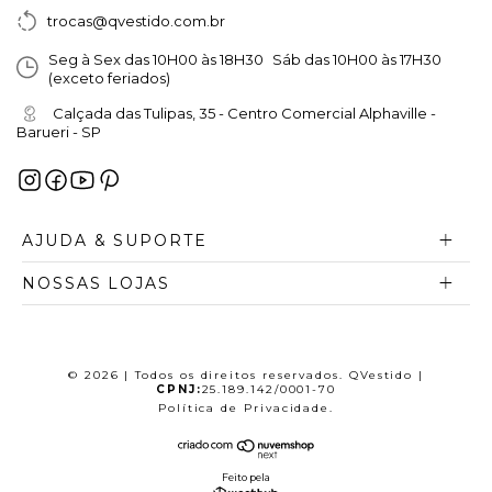
trocas@qvestido.com.br
Seg à Sex das 10H00 às 18H30 Sáb das 10H00 às 17H30
(exceto feriados)
Calçada das Tulipas, 35 - Centro Comercial Alphaville -
Barueri - SP
AJUDA & SUPORTE
NOSSAS LOJAS
© 2026 | Todos os direitos reservados. QVestido |
CPNJ:
25.189.142/0001-70
Política de Privacidade
.
Feito pela