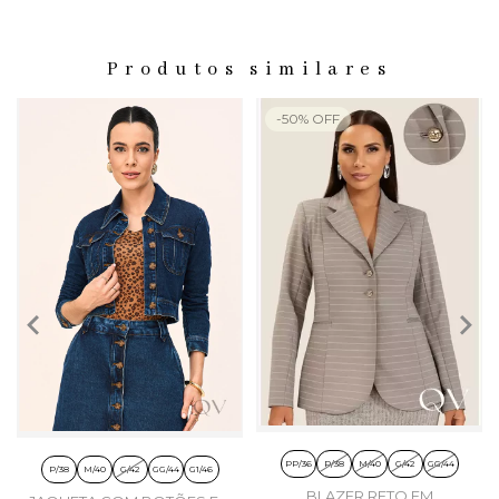
Produtos similares
-
50
%
OFF
PP/36
P/38
M/40
G/42
GG/44
P/38
M/40
G/42
GG/44
G1/46
BLAZER RETO EM