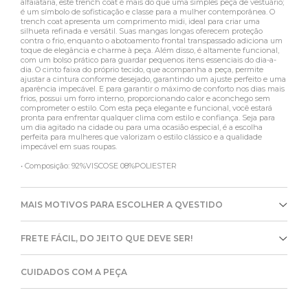
alfaiataria, este trench coat é mais do que uma simples peça de vestuário;
é um símbolo de sofisticação e classe para a mulher contemporânea. O
trench coat apresenta um comprimento midi, ideal para criar uma
silhueta refinada e versátil. Suas mangas longas oferecem proteção
contra o frio, enquanto o abotoamento frontal transpassado adiciona um
toque de elegância e charme à peça. Além disso, é altamente funcional,
com um bolso prático para guardar pequenos itens essenciais do dia-a-
dia. O cinto faixa do próprio tecido, que acompanha a peça, permite
ajustar a cintura conforme desejado, garantindo um ajuste perfeito e uma
aparência impecável. E para garantir o máximo de conforto nos dias mais
frios, possui um forro interno, proporcionando calor e aconchego sem
comprometer o estilo. Com esta peça elegante e funcional, você estará
pronta para enfrentar qualquer clima com estilo e confiança. Seja para
um dia agitado na cidade ou para uma ocasião especial, é a escolha
perfeita para mulheres que valorizam o estilo clássico e a qualidade
impecável em suas roupas.
• Composição: 92%VISCOSE 08%POLIESTER
MAIS MOTIVOS PARA ESCOLHER A QVESTIDO
FRETE FÁCIL, DO JEITO QUE DEVE SER!
CUIDADOS COM A PEÇA