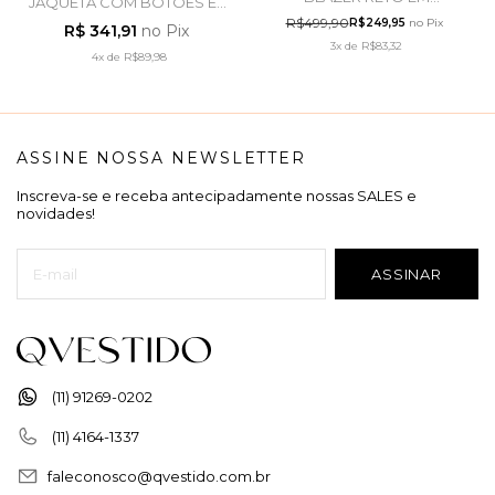
JAQUETA COM BOTÕES EM
ALFAIATARIA CINZA -
JEANS ESCURO - LAURA
R$499,90
R$249,95
no Pix
R$ 341,91
no Pix
LEKAZIS
ROSA
3x
de
R$83,32
4x
de
R$89,98
ASSINE NOSSA NEWSLETTER
Inscreva-se e receba antecipadamente nossas SALES e
novidades!
(11) 91269-0202
(11) 4164-1337
faleconosco@qvestido.com.br