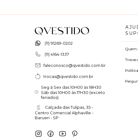
AJU
SUP
(11) 91269-0202
Quem 
(11) 4164-1337
Trocas 
faleconosco@qvestido.com.br
Polític
trocas@qvestido.com.br
Pergun
Seg à Sex das 10H00 às 18H30
Sáb das 10H00 às 17H30 (exceto
feriados)
Calçada das Tulipas, 35 -
Centro Comercial Alphaville -
Barueri - SP