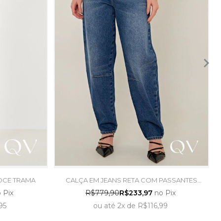
OCE TRAMA
CALÇA EM JEANS RETA COM PASSANTES
AZUL - LINDA DE MORRER
 Pix
R$779,90
R$233,97
no Pix
95
ou
até
2x
de
R$116,99