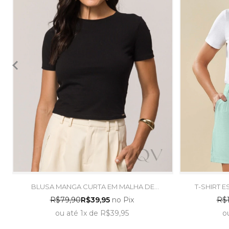
BLUSA MANGA CURTA EM MALHA DE
T-SHIRT 
ALGODÃO PRETO - DOCE TRAMA
BR
R$79,90
R$39,95
no Pix
R$1
ou
até
1x
de
R$39,95
o