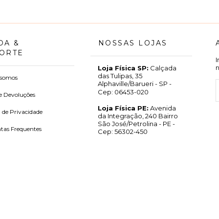
DA &
NOSSAS LOJAS
ORTE
Loja Física SP:
Calçada
das Tulipas, 35
somos
Alphaville/Barueri - SP -
Cep: 06453-020
e Devoluções
Loja Física PE:
Avenida
a de Privacidade
da Integração, 240 Bairro
São José/Petrolina - PE -
tas Frequentes
Cep: 56302-450