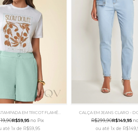
ESTAMPADA EM TRICOT FLAMÊ
CALÇA EM JEANS CLARO - D
ANCO - DOCE TRAMA
19,90
R$59,95
no Pix
R$299,90
R$149,95
no
u
até
1x
de
R$59,95
ou
até
1x
de
R$149,