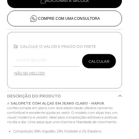
ADICIONAR À SACOLA
COMPRE COM UMA CONSULTORA
CALCULE O VALOR E PRAZO DO FRETE
Entregas para o CEP:
CALCULAR
NÃO SEI MEU CEP
DESCRIÇÃO DO PRODUTO
A
SALOPETE COM ALÇAS EM JEANS CLARO - HAPUK
confeccionada em jeans com leve elasticidade, oferece caimento
confortável e excelente ajuste ao vestir. O modelo com alças traz um
visual moderno e versátil, ideal para composições estilosas e práticas
no dia a dia. Uma peça que une charme e liberdade de movimento.
Composição: 69% Algodão, 29% Poliéster e 2% Elastano.