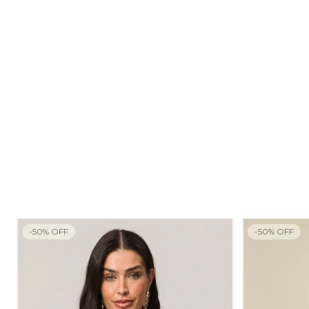
-
50
%
OFF
-
50
%
OFF