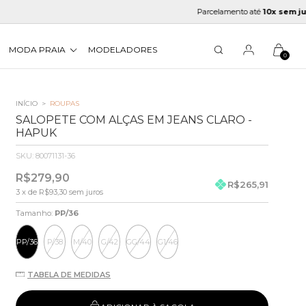
Parcelamento até
10x sem juros
MODA PRAIA
MODELADORES
0
INÍCIO
>
ROUPAS
SALOPETE COM ALÇAS EM JEANS CLARO -
HAPUK
SKU:
80071131-36
R$279,90
R$265,91
3
x de
R$93,30
sem juros
Tamanho:
PP/36
PP/36
P/38
M/40
G/42
GG/44
G1/46
TABELA DE MEDIDAS