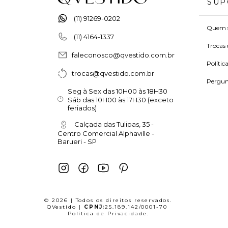
SUP
(11) 91269-0202
Quem 
(11) 4164-1337
Trocas 
faleconosco@qvestido.com.br
Polític
trocas@qvestido.com.br
Pergun
Seg à Sex das 10H00 às 18H30
Sáb das 10H00 às 17H30 (exceto
feriados)
Calçada das Tulipas, 35 -
Centro Comercial Alphaville -
Barueri - SP
© 2026 | Todos os direitos reservados.
QVestido |
CPNJ:
25.189.142/0001-70
Política de Privacidade
.