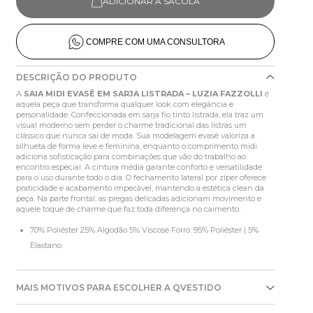
ADICIONAR À SACOLA
COMPRE COM UMA CONSULTORA
DESCRIÇÃO DO PRODUTO
A
SAIA MIDI EVASÊ EM SARJA LISTRADA – LUZIA FAZZOLLI
é
aquela peça que transforma qualquer look com elegância e
personalidade. Confeccionada em sarja fio tinto listrada, ela traz um
visual moderno sem perder o charme tradicional das listras um
clássico que nunca sai de moda. Sua modelagem evasê valoriza a
silhueta de forma leve e feminina, enquanto o comprimento midi
adiciona sofisticação para combinações que vão do trabalho ao
encontro especial. A cintura média garante conforto e versatilidade
para o uso durante todo o dia. O fechamento lateral por zíper oferece
praticidade e acabamento impecável, mantendo a estética clean da
peça. Na parte frontal, as pregas delicadas adicionam movimento e
aquele toque de charme que faz toda diferença no caimento.
70% Poliéster 25% Algodão 5% Viscose Forro: 95% Poliéster | 5%
Elastano
MAIS MOTIVOS PARA ESCOLHER A QVESTIDO