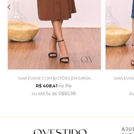
SAIA EVASE COM BOTÕES EM SARJA
SAIA EVA
MARROM - TITANIUM JEANS
ESC
R$ 408,41
no Pix
ou
até
5x
de
R$85,98
o
AJU