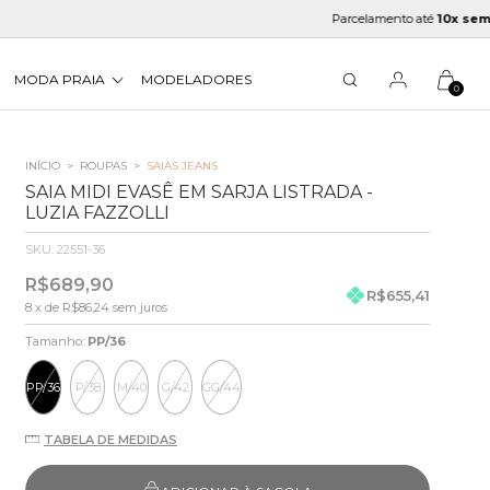
Parcelamento até
10x sem juros
MODA PRAIA
MODELADORES
0
INÍCIO
>
ROUPAS
>
SAIAS JEANS
SAIA MIDI EVASÊ EM SARJA LISTRADA -
LUZIA FAZZOLLI
SKU:
22551-36
R$689,90
R$655,41
8
x de
R$86,24
sem juros
Tamanho:
PP/36
PP/36
P/38
M/40
G/42
GG/44
TABELA DE MEDIDAS