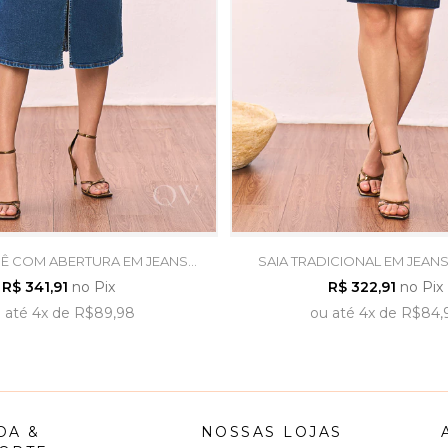
SÊ COM ABERTURA EM JEANS
SAIA TRADICIONAL EM JEAN
URO - TITANIUM JEANS
TITANIUM JEANS
R$ 341,91
no Pix
R$ 322,91
no Pix
u
até
4x
de
R$89,98
ou
até
4x
de
R$84,
DA &
NOSSAS LOJAS