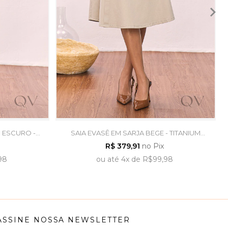
S ESCURO -
SAIA EVASÊ EM SARJA BEGE - TITANIUM
JEANS
R$ 379,91
no Pix
98
ou
até
4x
de
R$99,98
ASSINE NOSSA NEWSLETTER