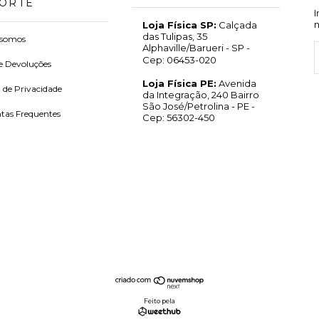
ORTE
Loja Física SP:
Calçada
das Tulipas, 35
somos
Alphaville/Barueri - SP -
Cep: 06453-020
e Devoluções
Loja Física PE:
Avenida
a de Privacidade
da Integração, 240 Bairro
São José/Petrolina - PE -
tas Frequentes
Cep: 56302-450
Feito pela