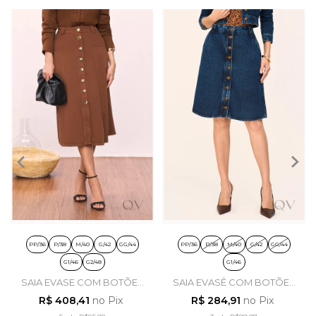
PP/36
P/38
M/40
G/42
GG/44
PP/36
P/38
M/40
G/42
GG/44
G1/46
G2/48
G1/46
SAIA EVASE COM BOTÕES
SAIA EVASÊ COM BOTÕES
EM SARJA MARROM -
EM JEANS ESCURO - LAURA
R$ 408,41
no Pix
R$ 284,91
no Pix
TITANIUM JEANS
ROSA