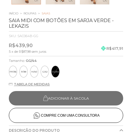
INÍCIO
>
ROUPAS
>
SAIAS
SAIA MIDI COM BOTÕES EM SARJA VERDE -
LEKAZIS
SKU:
SAC064B-GG
R$439,90
R$417,91
5
x de
R$87,98
sem juros
Tamanho:
GG/44
PP/36
P/38
M/40
G/42
GG/44
TABELA DE MEDIDAS
ADICIONAR À SACOLA
COMPRE COM UMA CONSULTORA
DESCRIÇÃO DO PRODUTO