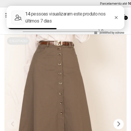
Parcelamento até
10x
0
ESGOTADO