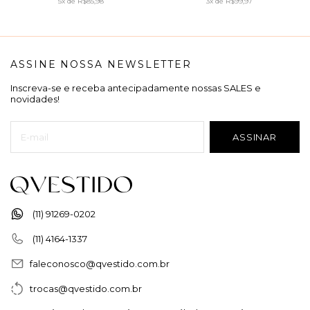
5x
de
R$85,98
3x
de
R$99,97
ASSINE NOSSA NEWSLETTER
Inscreva-se e receba antecipadamente nossas SALES e
novidades!
(11) 91269-0202
(11) 4164-1337
faleconosco@qvestido.com.br
trocas@qvestido.com.br