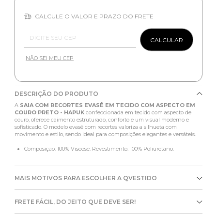
CALCULE O VALOR E PRAZO DO FRETE
Entregas para o CEP:
CALCULAR
NÃO SEI MEU CEP
DESCRIÇÃO DO PRODUTO
A
SAIA COM RECORTES EVASÊ EM TECIDO COM ASPECTO EM
COURO PRETO - HAPUK
confeccionada em tecido com aspecto de
couro, oferece caimento estruturado, conforto e um visual moderno e
sofisticado. O modelo evasê com recortes valoriza a silhueta com
movimento e estilo, sendo ideal para composições elegantes e versáteis.
Composição: 100% Viscose. Revestimento: 100% Poliuretano.
MAIS MOTIVOS PARA ESCOLHER A QVESTIDO
FRETE FÁCIL, DO JEITO QUE DEVE SER!