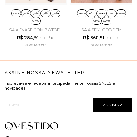
PP/36
P/38
M/40
G/42
GG/44
PP/36
P/38
M/40
G/42
GG/44
G1/46
G1/46
G2/48
SAIA EVASÊ COM BOTÕES
SAIA SEMI GODÊ EM
EM JEANS ESCURO - LAURA
ALGODÃO LISTRADO -
R$ 284,91
no Pix
R$ 360,91
no Pix
ROSA
TITANIUM JEANS
3x
de
R$99,97
4x
de
R$94,98
ASSINE NOSSA NEWSLETTER
Inscreva-se e receba antecipadamente nossas SALES e
novidades!