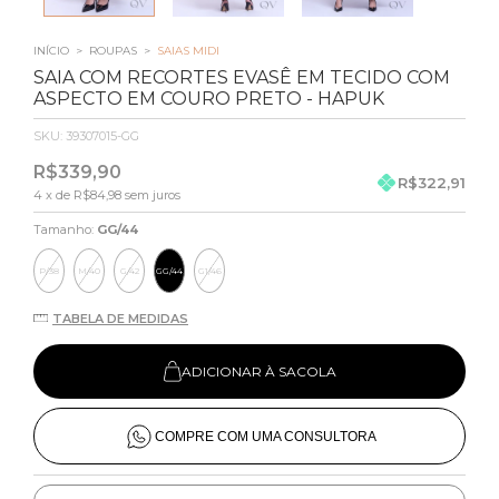
INÍCIO
>
ROUPAS
>
SAIAS MIDI
SAIA COM RECORTES EVASÊ EM TECIDO COM
ASPECTO EM COURO PRETO - HAPUK
SKU:
39307015-GG
R$339,90
R$322,91
4
x de
R$84,98
sem juros
Tamanho:
GG/44
P/38
M/40
G/42
GG/44
G1/46
TABELA DE MEDIDAS
ADICIONAR À SACOLA
COMPRE COM UMA CONSULTORA