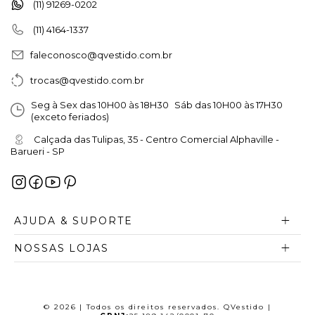
(11) 91269-0202
(11) 4164-1337
faleconosco@qvestido.com.br
trocas@qvestido.com.br
Seg à Sex das 10H00 às 18H30 Sáb das 10H00 às 17H30
(exceto feriados)
Calçada das Tulipas, 35 - Centro Comercial Alphaville -
Barueri - SP
AJUDA & SUPORTE
NOSSAS LOJAS
© 2026 | Todos os direitos reservados. QVestido |