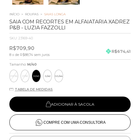
INÍCIO
>
ROUPAS
>
SAIAS LONGA
SAIA COM RECORTES EM ALFAIATARIA XADREZ
P&B - LUZIA FAZZOLLI
SKU:
23169-40
R$709,90
R$674,41
8
x de
R$88,74
sem juros
Tamanho:
M/40
PP/36
P/38
M/40
G/42
GG/44
TABELA DE MEDIDAS
ADICIONAR À SACOLA
COMPRE COM UMA CONSULTORA