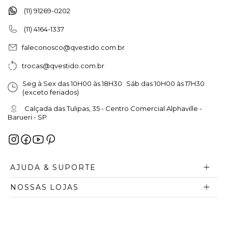
(11) 91269-0202
(11) 4164-1337
faleconosco@qvestido.com.br
trocas@qvestido.com.br
Seg à Sex das 10H00 às 18H30 Sáb das 10H00 às 17H30
(exceto feriados)
Calçada das Tulipas, 35 - Centro Comercial Alphaville -
Barueri - SP
AJUDA & SUPORTE
NOSSAS LOJAS