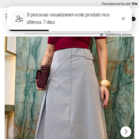
Parcelamento até
10x se
0