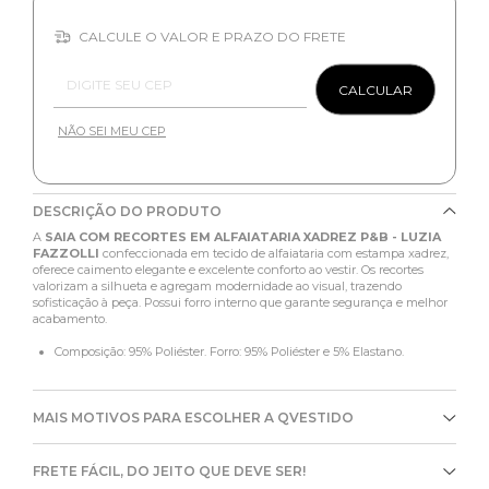
CALCULE O VALOR E PRAZO DO FRETE
Entregas para o CEP:
CALCULAR
NÃO SEI MEU CEP
DESCRIÇÃO DO PRODUTO
A
SAIA COM RECORTES EM ALFAIATARIA XADREZ P&B - LUZIA
FAZZOLLI
confeccionada em tecido de alfaiataria com estampa xadrez,
oferece caimento elegante e excelente conforto ao vestir. Os recortes
valorizam a silhueta e agregam modernidade ao visual, trazendo
sofisticação à peça. Possui forro interno que garante segurança e melhor
acabamento.
Composição: 95% Poliéster. Forro: 95% Poliéster e 5% Elastano.
MAIS MOTIVOS PARA ESCOLHER A QVESTIDO
FRETE FÁCIL, DO JEITO QUE DEVE SER!