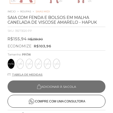
INÍCIO
>
ROUPAS
>
SAIAS MIDI
SAIA COM FENDA E BOLSOS EM MALHA
CANELADA DE VISCOSE AMARELO - HAPUK
SKU:
39273020-PP
R$155,94
R$259,90
ECONOMIZE
R$103,96
Tamanho:
PP/36
PP/36
P/38
M/40
G/42
GG/44
G1/46
TABELA DE MEDIDAS
ADICIONAR À SACOLA
COMPRE COM UMA CONSULTORA