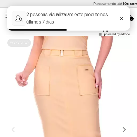
Parcelamento até
10x sem j
0
ESGOTADO