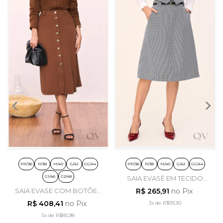
PP/36
P/38
M/40
G/42
GG/44
PP/36
P/38
M/40
G/42
GG/44
G1/46
G2/48
SAIA EVASÊ EM TECIDO
PLANO PIED POULE -
SAIA EVASE COM BOTÕES
R$ 265,91
no Pix
LAURA ROSA
EM SARJA MARROM -
R$ 408,41
no Pix
3x
de
R$93,30
TITANIUM JEANS
5x
de
R$85,98