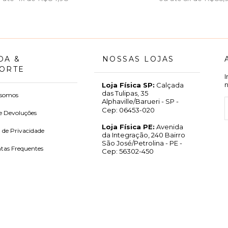
DA &
NOSSAS LOJAS
ORTE
Loja Física SP:
Calçada
das Tulipas, 35
somos
Alphaville/Barueri - SP -
Cep: 06453-020
e Devoluções
Loja Física PE:
Avenida
a de Privacidade
da Integração, 240 Bairro
São José/Petrolina - PE -
tas Frequentes
Cep: 56302-450