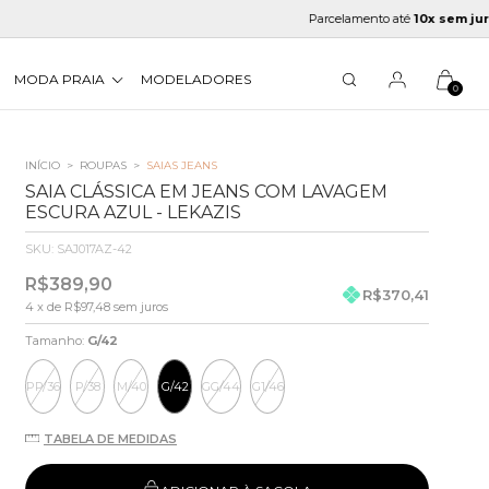
Parcelamento até
10x sem juros
MODA PRAIA
MODELADORES
0
INÍCIO
>
ROUPAS
>
SAIAS JEANS
SAIA CLÁSSICA EM JEANS COM LAVAGEM
ESCURA AZUL - LEKAZIS
SKU:
SAJ017AZ-42
R$389,90
R$370,41
4
x de
R$97,48
sem juros
Tamanho:
G/42
PP/36
P/38
M/40
G/42
GG/44
G1/46
TABELA DE MEDIDAS