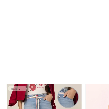
-
50
%
OFF