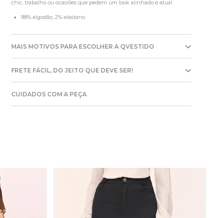
chic, trabalho ou ocasiões que pedem um look alinhado e atual.
98% algodão, 2% elastano
MAIS MOTIVOS PARA ESCOLHER A QVESTIDO
FRETE FÁCIL, DO JEITO QUE DEVE SER!
CUIDADOS COM A PEÇA