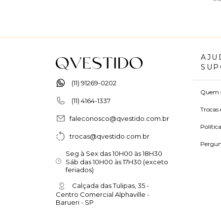
AJU
SUP
(11) 91269-0202
Quem 
(11) 4164-1337
Trocas 
faleconosco@qvestido.com.br
Polític
trocas@qvestido.com.br
Pergun
Seg à Sex das 10H00 às 18H30
Sáb das 10H00 às 17H30 (exceto
feriados)
Calçada das Tulipas, 35 -
Centro Comercial Alphaville -
Barueri - SP