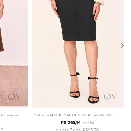
EM SARJA
SAIA TRADICIONAL DENIM EM SARJA PRETO -
EANS
LAURA ROSA
R$ 265,91
no Pix
98
ou
até
3x
de
R$93,30