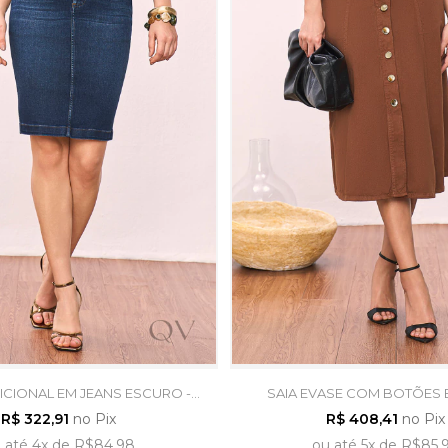
ICIONAL EM JEANS ESCURO -
SAIA EVASE COM BOTÕES 
TITANIUM JEANS
MARROM - TITANIUM J
R$ 322,91
no Pix
R$ 408,41
no Pix
u
até
4x
de
R$84,98
ou
até
5x
de
R$85,