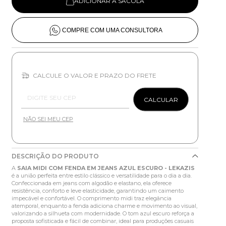
ADICIONAR À SACOLA
COMPRE COM UMA CONSULTORA
CALCULE O VALOR E PRAZO DO FRETE
Entregas para o CEP:
CALCULAR
NÃO SEI MEU CEP
DESCRIÇÃO DO PRODUTO
A
SAIA MIDI COM FENDA EM JEANS AZUL ESCURO - LEKAZIS
é a união perfeita entre estilo clássico e versatilidade para o dia a dia.
Confeccionada em jeans com algodão e elastano, ela oferece
resistência, conforto e leve elasticidade, garantindo um caimento
impecável e confortável. O comprimento midi traz elegância
atemporal, enquanto a fenda adiciona charme e movimento ao visual,
valorizando a silhueta com modernidade. O tom azul escuro reforça a
proposta sofisticada e fácil de combinar, ideal para produções casuais