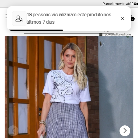
Parcelamento até
10x se
0