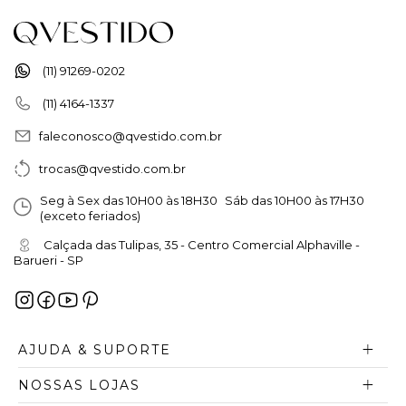
(11) 91269-0202
(11) 4164-1337
faleconosco@qvestido.com.br
trocas@qvestido.com.br
Seg à Sex das 10H00 às 18H30 Sáb das 10H00 às 17H30
(exceto feriados)
Calçada das Tulipas, 35 - Centro Comercial Alphaville -
Barueri - SP
AJUDA & SUPORTE
NOSSAS LOJAS