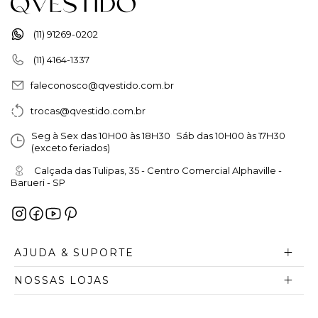
(11) 91269-0202
(11) 4164-1337
faleconosco@qvestido.com.br
trocas@qvestido.com.br
Seg à Sex das 10H00 às 18H30 Sáb das 10H00 às 17H30
(exceto feriados)
Calçada das Tulipas, 35 - Centro Comercial Alphaville -
Barueri - SP
AJUDA & SUPORTE
NOSSAS LOJAS