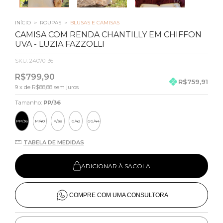
INÍCIO
>
ROUPAS
>
BLUSAS E CAMISAS
CAMISA COM RENDA CHANTILLY EM CHIFFON
UVA - LUZIA FAZZOLLI
SKU:
24070-36
R$799,90
R$759,91
9
x de
R$88,88
sem juros
Tamanho:
PP/36
PP/36
M/40
P/38
G/42
GG/44
TABELA DE MEDIDAS
ADICIONAR À SACOLA
COMPRE COM UMA CONSULTORA