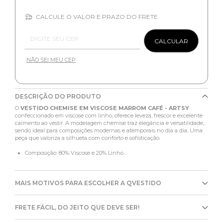
CALCULE O VALOR E PRAZO DO FRETE
Entregas para o CEP:
CALCULAR
NÃO SEI MEU CEP
DESCRIÇÃO DO PRODUTO
O
VESTIDO CHEMISE EM VISCOSE MARROM CAFÉ - ARTSY
confeccionado em viscose com linho, oferece leveza, frescor e excelente
caimento ao vestir. A modelagem chemise traz elegância e versatilidade,
sendo ideal para composições modernas e atemporais no dia a dia. Uma
peça que valoriza a silhueta com conforto e sofisticação.
Composição: 80% Viscose e 20% Linho.
MAIS MOTIVOS PARA ESCOLHER A QVESTIDO
FRETE FÁCIL, DO JEITO QUE DEVE SER!