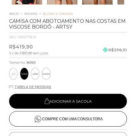
INÍCIO
>
ROUPAS
>
BLUSAS E CAMISAS
CAMISA COM ABOTOAMENTO NAS COSTAS EM
VISCOSE BORDÔ - ARTSY
SKU:
10002778-M
R$419,90
R$398,91
5
x de
R$83,98
sem juros
Tamanho:
M/40
P/38
M/40
G/42
GG/44
TABELA DE MEDIDAS
ADICIONAR À SACOLA
COMPRE COM UMA CONSULTORA