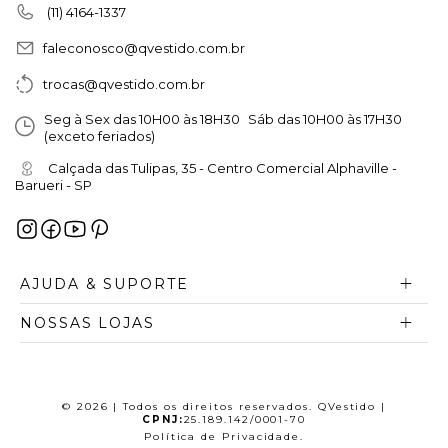
(11) 4164-1337
faleconosco@qvestido.com.br
trocas@qvestido.com.br
Seg à Sex das 10H00 às 18H30 Sáb das 10H00 às 17H30
(exceto feriados)
Calçada das Tulipas, 35 - Centro Comercial Alphaville -
Barueri - SP
AJUDA & SUPORTE
NOSSAS LOJAS
© 2026 | Todos os direitos reservados. QVestido |
CPNJ:
25.189.142/0001-70
Política de Privacidade
.