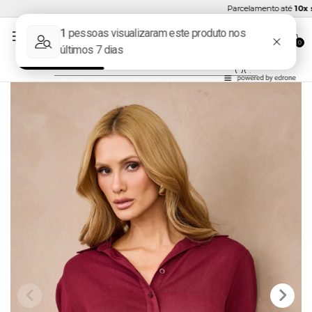
Parcelamento até
10x se
0