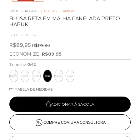
INÍCIO
>
ROUPAS
>
BLUSAS E CAMISAS
BLUSA RETA EM MALHA CANELADA PRETO -
HAPUK
SKU:
21727015-G
R$89,95
R$179,90
ECONOMIZE
R$89,95
Tamanho:
G/42
PP/36
P/38
M/40
G/42
GG/44
G1/46
TABELA DE MEDIDAS
ADICIONAR À SACOLA
COMPRE COM UMA CONSULTORA