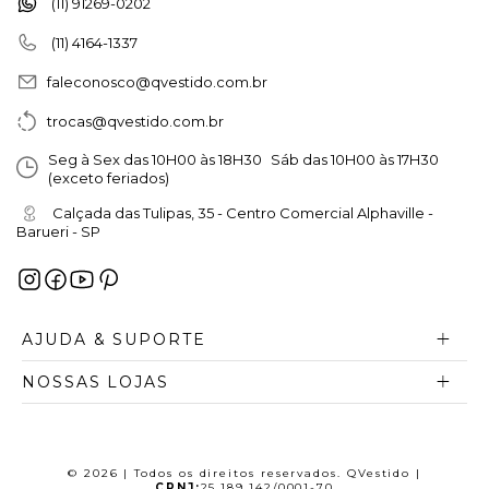
(11) 91269-0202
(11) 4164-1337
faleconosco@qvestido.com.br
trocas@qvestido.com.br
Seg à Sex das 10H00 às 18H30 Sáb das 10H00 às 17H30
(exceto feriados)
Calçada das Tulipas, 35 - Centro Comercial Alphaville -
Barueri - SP
AJUDA & SUPORTE
NOSSAS LOJAS
© 2026 | Todos os direitos reservados. QVestido |
CPNJ:
25.189.142/0001-70