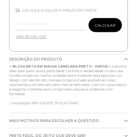
CALCULE O VALOR E PRAZO DO FRETE
Entregas para o CEP:
CALCULAR
NÃO SEI MEU CEP
DESCRIÇÃO DO PRODUTO
A
BLUSA RETA EM MALHA CANELADA PRETO - HAPUK
é a escolha
ideal para quem busca praticidade, conforto e versatilidade no dia a dia.
Confeccionada em malha canelada leve e maleável, essa peça traz um
design com decote reto, mangas longas e shape ajustado ao corpo,
valorizando a silhueta sem abrir mão do bem-estar. Com um visual básico
e elegante, é perfeita para compor looks casuais e modernos com
facilidade.
• Composição: 93% VISCOSE 7% ELASTANO
MAIS MOTIVOS PARA ESCOLHER A QVESTIDO
FRETE FÁCIL, DO JEITO QUE DEVE SER!