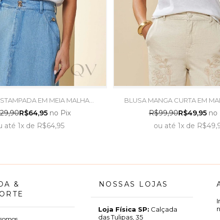
 ESTAMPADA EM MEIA MALHA
BLUSA MANGA CURTA EM MA
M AZUL JEANS - DOCE TRAMA
FLAMÊ BRANCO - DOCE
29,90
R$64,95
no Pix
R$99,90
R$49,95
no 
u
até
1x
de
R$64,95
ou
até
1x
de
R$49,
DA &
NOSSAS LOJAS
ORTE
Loja Física SP:
Calçada
das Tulipas, 35
somos