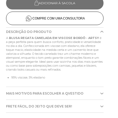
ADICIONAR À SACOLA
COMPRE COM UMA CONSULTORA
DESCRIÇÃO DO PRODUTO
A
BLUSA REGATA CANELADA EM VISCOSE BORDÔ - ARTSY
é
a peça perfeita para quem busca conforto, praticidade e versatilidade
no dia a dia. Confeccionada em viscose com elastano, ela oferece
toque macio, elasticidade na medida certa e um caimento leve que
valoriza a silhueta. O tecido canelado traz um charme moderno e
atemporal, enquanto o tom preto garante combinações fáceis e um
visual sempre elegante. Ideal para usar sozinha nos dias mais quentes
ou como base para sobreposições com camisas, jaquetas e blazers,
criando looks casuais ou mais refinados.
95% viscose, 5% elastano
MAIS MOTIVOS PARA ESCOLHER A QVESTIDO
FRETE FÁCIL, DO JEITO QUE DEVE SER!