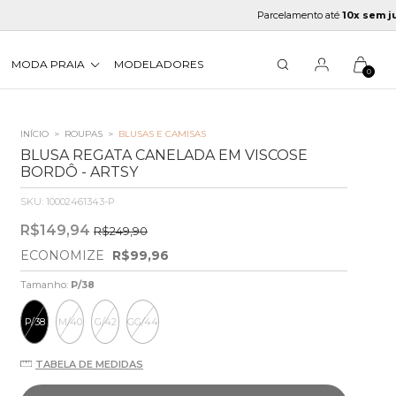
Parcelamento até
10x sem juros
MODA PRAIA
MODELADORES
0
INÍCIO
>
ROUPAS
>
BLUSAS E CAMISAS
BLUSA REGATA CANELADA EM VISCOSE
BORDÔ - ARTSY
SKU:
10002461343-P
R$149,94
R$249,90
ECONOMIZE
R$99,96
Tamanho:
P/38
P/38
M/40
G/42
GG/44
TABELA DE MEDIDAS