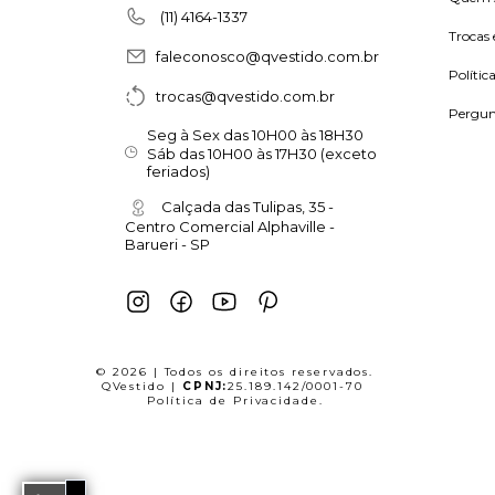
(11) 4164-1337
Trocas 
faleconosco@qvestido.com.br
Polític
trocas@qvestido.com.br
Pergun
Seg à Sex das 10H00 às 18H30
Sáb das 10H00 às 17H30 (exceto
feriados)
Calçada das Tulipas, 35 -
Centro Comercial Alphaville -
Barueri - SP
© 2026 | Todos os direitos reservados.
QVestido |
CPNJ:
25.189.142/0001-70
Política de Privacidade
.