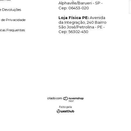
Alphaville/Barueri - SP -
Cep: 06453-020
e Devoluções
Loja Física PE:
Avenida
a de Privacidade
da Integração, 240 Bairro
São José/Petrolina - PE -
tas Frequentes
Cep: 56302-450
Feito pela