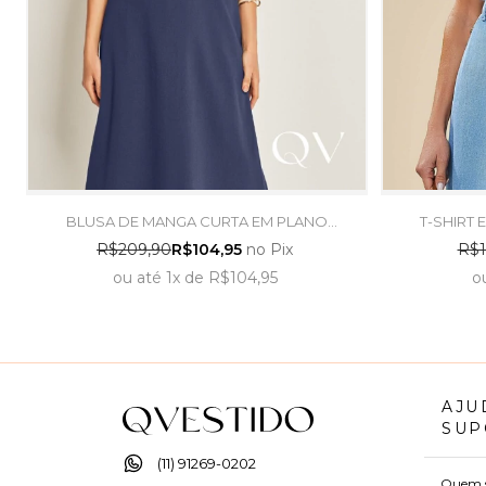
BLUSA DE MANGA CURTA EM PLANO
T-SHIRT
VISCOLINHO BEGE - DOCE TRAMA
BRANCO CO
R$209,90
R$104,95
no Pix
R$1
ou
até
1x
de
R$104,95
o
AJU
SUP
(11) 91269-0202
Quem 