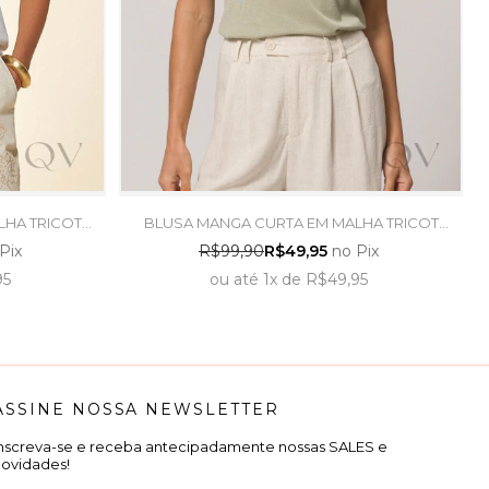
LHA TRICOT
BLUSA MANGA CURTA EM MALHA TRICOT
 TRAMA
FLAMÊ VERDE CHÁ - DOCE TRAMA
Pix
R$99,90
R$49,95
no Pix
95
ou
até
1x
de
R$49,95
ASSINE NOSSA NEWSLETTER
Inscreva-se e receba antecipadamente nossas SALES e
novidades!