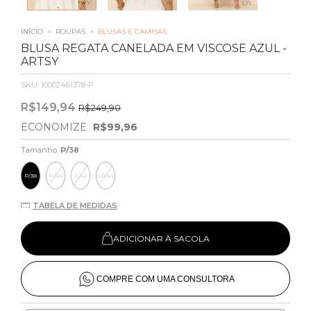
INÍCIO
>
ROUPAS
>
BLUSAS E CAMISAS
BLUSA REGATA CANELADA EM VISCOSE AZUL -
ARTSY
SKU:
10002461378-P
R$149,94
R$249,90
ECONOMIZE
R$99,96
Tamanho:
P/38
P/38
M/40
G/42
GG/44
TABELA DE MEDIDAS
ADICIONAR À SACOLA
COMPRE COM UMA CONSULTORA