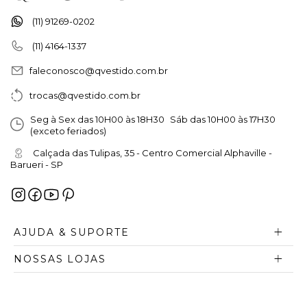
(11) 91269-0202
(11) 4164-1337
faleconosco@qvestido.com.br
trocas@qvestido.com.br
Seg à Sex das 10H00 às 18H30 Sáb das 10H00 às 17H30
(exceto feriados)
Calçada das Tulipas, 35 - Centro Comercial Alphaville -
Barueri - SP
AJUDA & SUPORTE
NOSSAS LOJAS