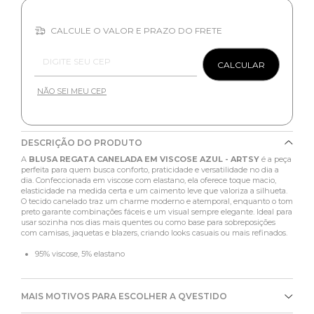
CALCULE O VALOR E PRAZO DO FRETE
Entregas para o CEP:
CALCULAR
NÃO SEI MEU CEP
DESCRIÇÃO DO PRODUTO
A
BLUSA REGATA CANELADA EM VISCOSE AZUL - ARTSY
é a peça
perfeita para quem busca conforto, praticidade e versatilidade no dia a
dia. Confeccionada em viscose com elastano, ela oferece toque macio,
elasticidade na medida certa e um caimento leve que valoriza a silhueta.
O tecido canelado traz um charme moderno e atemporal, enquanto o tom
preto garante combinações fáceis e um visual sempre elegante. Ideal para
usar sozinha nos dias mais quentes ou como base para sobreposições
com camisas, jaquetas e blazers, criando looks casuais ou mais refinados.
95% viscose, 5% elastano
MAIS MOTIVOS PARA ESCOLHER A QVESTIDO