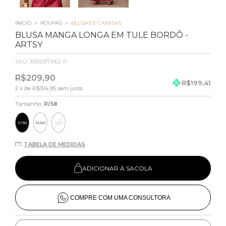
INÍCIO
>
ROUPAS
>
BLUSAS E CAMISAS
BLUSA MANGA LONGA EM TULE BORDÔ -
ARTSY
SKU:
10002871062-P
R$209,90
R$199,41
2
x de
R$104,95
sem juros
Tamanho:
P/38
P/38
M/40
G/42
TABELA DE MEDIDAS
ADICIONAR À SACOLA
COMPRE COM UMA CONSULTORA