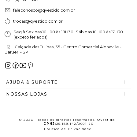
faleconosco@qvestido.com.br
trocas@qvestido.com.br
Seg à Sex das 10H00 às 18H30 Sáb das 10H00 às 17H30
(exceto feriados)
Calçada das Tulipas, 35 - Centro Comercial Alphaville -
Barueri - SP
AJUDA & SUPORTE
NOSSAS LOJAS
© 2026 | Todos os direitos reservados. QVestido |
CPNJ:
25.189.142/0001-70
Política de Privacidade
.