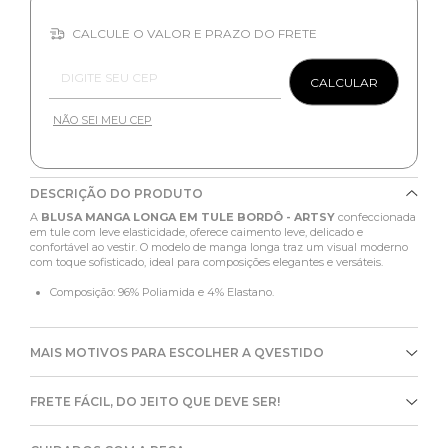
CALCULE O VALOR E PRAZO DO FRETE
Entregas para o CEP:
CALCULAR
NÃO SEI MEU CEP
DESCRIÇÃO DO PRODUTO
A
BLUSA MANGA LONGA EM TULE BORDÔ - ARTSY
confeccionada
em tule com leve elasticidade, oferece caimento leve, delicado e
confortável ao vestir. O modelo de manga longa traz um visual moderno
com toque sofisticado, ideal para composições elegantes e versáteis.
Composição: 96% Poliamida e 4% Elastano.
MAIS MOTIVOS PARA ESCOLHER A QVESTIDO
FRETE FÁCIL, DO JEITO QUE DEVE SER!