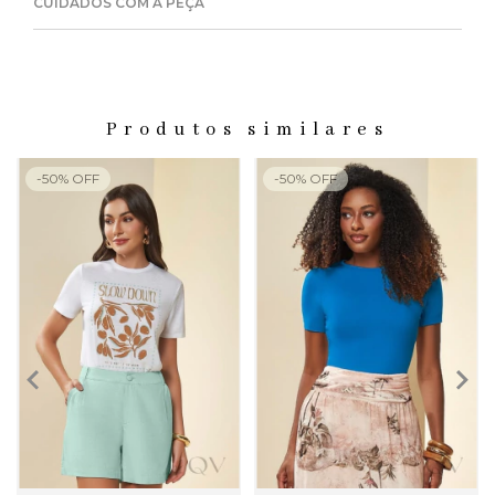
CUIDADOS COM A PEÇA
Produtos similares
-
50
%
OFF
-
50
%
OFF