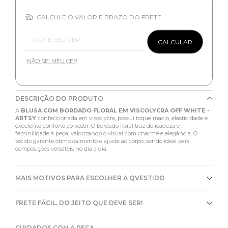
CALCULE O VALOR E PRAZO DO FRETE
Entregas para o CEP:
CALCULAR
NÃO SEI MEU CEP
DESCRIÇÃO DO PRODUTO
A
BLUSA COM BORDADO FLORAL EM VISCOLYCRA OFF WHITE -
ARTSY
confeccionada em viscolycra, possui toque macio, elasticidade e
excelente conforto ao vestir. O bordado floral traz delicadeza e
feminilidade à peça, valorizando o visual com charme e elegância. O
tecido garante ótimo caimento e ajuste ao corpo, sendo ideal para
composições versáteis no dia a dia.
MAIS MOTIVOS PARA ESCOLHER A QVESTIDO
FRETE FÁCIL, DO JEITO QUE DEVE SER!
CUIDADOS COM A PEÇA