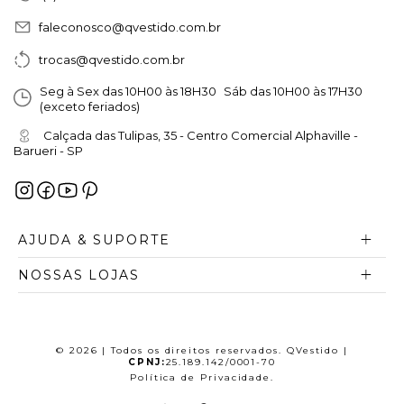
faleconosco@qvestido.com.br
trocas@qvestido.com.br
Seg à Sex das 10H00 às 18H30 Sáb das 10H00 às 17H30
(exceto feriados)
Calçada das Tulipas, 35 - Centro Comercial Alphaville -
Barueri - SP
AJUDA & SUPORTE
NOSSAS LOJAS
© 2026 | Todos os direitos reservados. QVestido |
CPNJ:
25.189.142/0001-70
Política de Privacidade
.