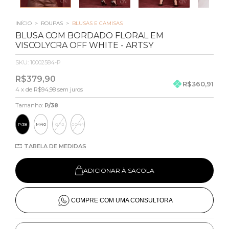
INÍCIO
>
ROUPAS
>
BLUSAS E CAMISAS
BLUSA COM BORDADO FLORAL EM
VISCOLYCRA OFF WHITE - ARTSY
SKU:
10002584-P
R$379,90
R$360,91
4
x de
R$94,98
sem juros
Tamanho:
P/38
P/38
M/40
G/42
GG/44
TABELA DE MEDIDAS
ADICIONAR À SACOLA
COMPRE COM UMA CONSULTORA