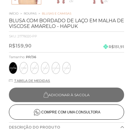
INÍCIO
>
ROUPAS
>
BLUSAS E CAMISAS
BLUSA COM BORDADO DE LAÇO EM MALHA DE
VISCOSE AMARELO - HAPUK
SKU:
21776020-PP
R$159,90
R$151,91
Tamanho:
PP/36
PP/36
P/38
M/40
G/42
GG/44
G1/46
TABELA DE MEDIDAS
ADICIONAR À SACOLA
COMPRE COM UMA CONSULTORA
DESCRIÇÃO DO PRODUTO