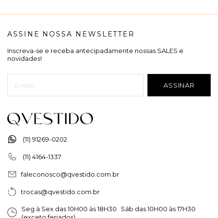
ASSINE NOSSA NEWSLETTER
Inscreva-se e receba antecipadamente nossas SALES e
novidades!
(11) 91269-0202
(11) 4164-1337
faleconosco@qvestido.com.br
trocas@qvestido.com.br
Seg à Sex das 10H00 às 18H30 Sáb das 10H00 às 17H30
(exceto feriados)