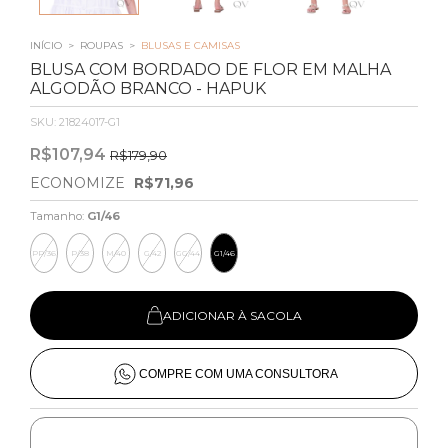
INÍCIO
>
ROUPAS
>
BLUSAS E CAMISAS
BLUSA COM BORDADO DE FLOR EM MALHA
ALGODÃO BRANCO - HAPUK
SKU:
21824017-G1
R$107,94
R$179,90
ECONOMIZE
R$71,96
Tamanho:
G1/46
PP/36
P/38
M/40
G/42
GG/44
G1/46
ADICIONAR À SACOLA
COMPRE COM UMA CONSULTORA