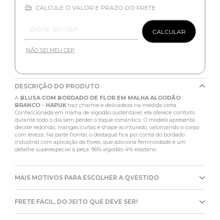
CALCULE O VALOR E PRAZO DO FRETE
Entregas para o CEP:
CALCULAR
NÃO SEI MEU CEP
DESCRIÇÃO DO PRODUTO
A
BLUSA COM BORDADO DE FLOR EM MALHA ALGODÃO
BRANCO - HAPUK
traz charme e delicadeza na medida certa.
Confeccionada em malha de algodão sustentável, ela oferece conforto
durante todo o dia sem perder o toque romântico. O modelo apresenta
decote redondo, mangas curtas e shape acinturado, valorizando o corpo
com leveza. Na parte frontal, o destaque fica por conta do bordado
industrial com aplicação de flores, que adiciona feminilidade e um
detalhe superespecial à peça. 96% algodão 4% elastano
MAIS MOTIVOS PARA ESCOLHER A QVESTIDO
FRETE FÁCIL, DO JEITO QUE DEVE SER!