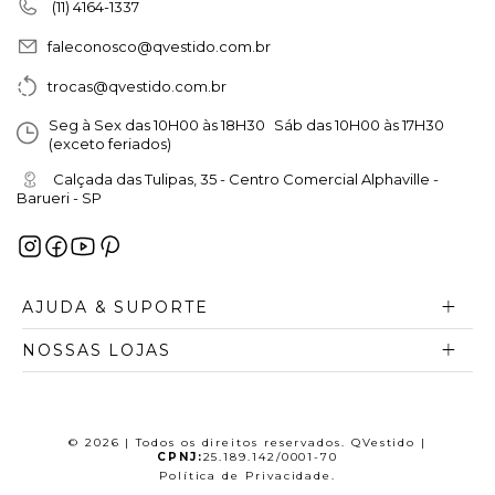
(11) 4164-1337
faleconosco@qvestido.com.br
trocas@qvestido.com.br
Seg à Sex das 10H00 às 18H30 Sáb das 10H00 às 17H30
(exceto feriados)
Calçada das Tulipas, 35 - Centro Comercial Alphaville -
Barueri - SP
AJUDA & SUPORTE
NOSSAS LOJAS
© 2026 | Todos os direitos reservados. QVestido |
CPNJ:
25.189.142/0001-70
Política de Privacidade
.