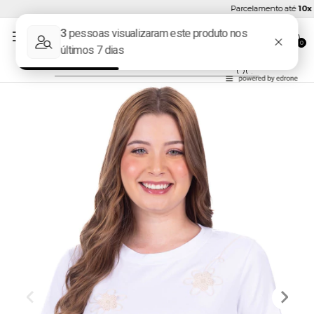
Parcelamento até
10x s
0