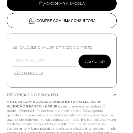
ADICIONAR À SACOLA
COMPRE COM UMA CONSULTORA
CALCULE O VALOR E PRAZO DO FRETE
Entregas para o CEP:
CALCULAR
NÃO SEI MEU CEP
DESCRIÇÃO DO PRODUTO
A
BLUSA COM BORDADO BORBOLETA EM MALHA DE
ALGODÃO BRANCO - HAPUK
é puro charme e delicadeza. O
modelo Esmeralda foi confeccionado em malha 100% algodão,
garantindo maciez, respirabilidade e aquele conforto que abraça. Ela
traz decote redondo, mangas curtas e um bolsinho funcional com um
bordado manual de borboleta, que adiciona um toque artesanal
apaixonante. A barra possui canaleta com elástico interno, permitindo
regulagem e deixando o shape levemente acinturado, valorizando a