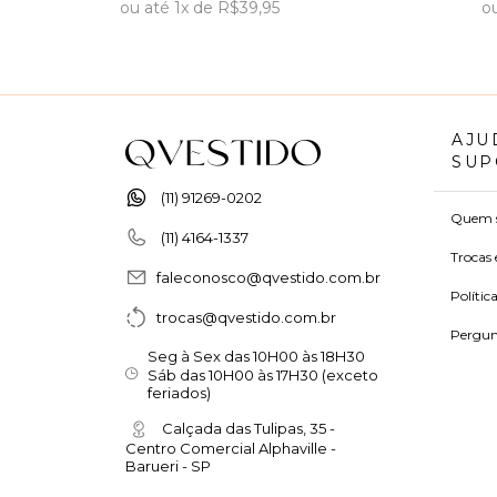
ou
até
1x
de
R$39,95
o
AJU
SUP
(11) 91269-0202
Quem 
(11) 4164-1337
Trocas 
faleconosco@qvestido.com.br
Polític
trocas@qvestido.com.br
Pergun
Seg à Sex das 10H00 às 18H30
Sáb das 10H00 às 17H30 (exceto
feriados)
Calçada das Tulipas, 35 -
Centro Comercial Alphaville -
Barueri - SP