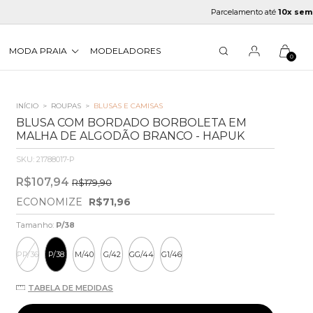
Parcelamento até
10x sem juros
MODA PRAIA
MODELADORES
0
INÍCIO
>
ROUPAS
>
BLUSAS E CAMISAS
BLUSA COM BORDADO BORBOLETA EM
MALHA DE ALGODÃO BRANCO - HAPUK
SKU:
21788017-P
R$107,94
R$179,90
ECONOMIZE
R$71,96
Tamanho:
P/38
PP/36
P/38
M/40
G/42
GG/44
G1/46
TABELA DE MEDIDAS