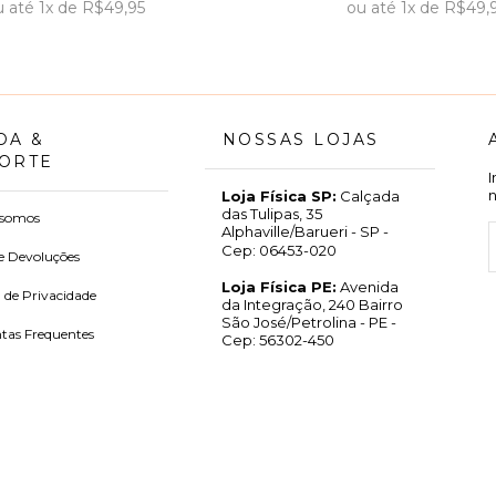
u
até
1x
de
R$49,95
ou
até
1x
de
R$49,
DA &
NOSSAS LOJAS
ORTE
Loja Física SP:
Calçada
das Tulipas, 35
somos
Alphaville/Barueri - SP -
Cep: 06453-020
e Devoluções
Loja Física PE:
Avenida
a de Privacidade
da Integração, 240 Bairro
São José/Petrolina - PE -
tas Frequentes
Cep: 56302-450