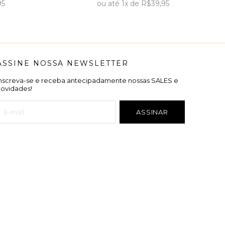
95
ou
até
1x
de
R$39,95
ASSINE NOSSA NEWSLETTER
Inscreva-se e receba antecipadamente nossas SALES e
novidades!