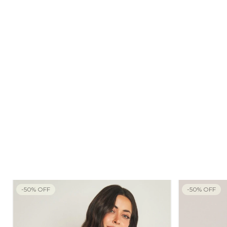
-
50
%
OFF
-
50
%
OFF