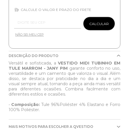
CALCULE O VALOR E PRAZO DO FRETE
Entregas para o CEP:
CALCULAR
NÃO SEI MEU CEP
DESCRIÇÃO DO PRODUTO
Versátil e sofisticada, a
VESTIDO MIDI TUBINHO EM
TULE MARROM - JANY PIM
garante conforto no uso,
versatilidade e um caimento que valoriza o visual. Além
disso, se destaca por praticidade no dia a dia e um
visual sempre atual, tornando a peça ainda mais versátil
para diferentes ocasiões. Combina facilmente com
diferentes estilos e ocasiões.
•
Composição:
Tule 96%Poliéster 4% Elastano e Forro
100% Poliéster.
MAIS MOTIVOS PARA ESCOLHER A QVESTIDO