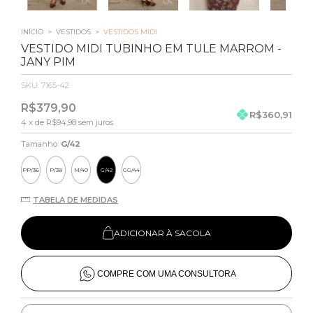
INÍCIO
>
VESTIDOS
>
VESTIDOS MIDI
VESTIDO MIDI TUBINHO EM TULE MARROM -
JANY PIM
SKU:
7165-42
R$379,90
R$360,91
4
x de
R$94,98
sem juros
Tamanho:
G/42
PP/36
P/38
M/40
G/42
GG/44
TABELA DE MEDIDAS
ADICIONAR À SACOLA
COMPRE COM UMA CONSULTORA