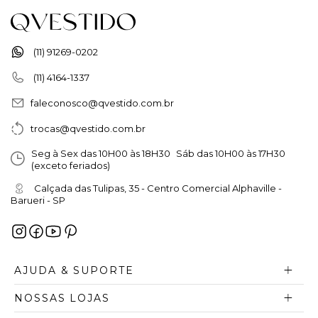
(11) 91269-0202
(11) 4164-1337
faleconosco@qvestido.com.br
trocas@qvestido.com.br
Seg à Sex das 10H00 às 18H30 Sáb das 10H00 às 17H30
(exceto feriados)
Calçada das Tulipas, 35 - Centro Comercial Alphaville -
Barueri - SP
AJUDA & SUPORTE
NOSSAS LOJAS