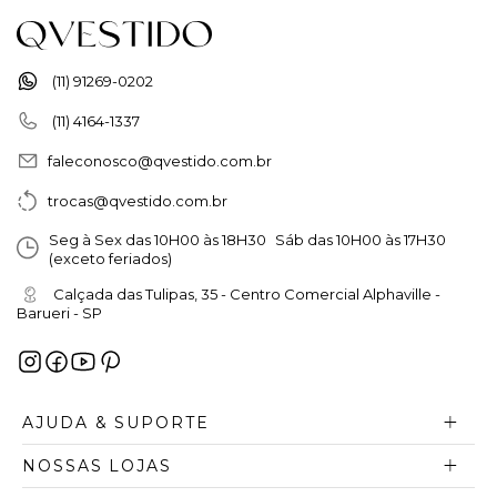
(11) 91269-0202
(11) 4164-1337
faleconosco@qvestido.com.br
trocas@qvestido.com.br
Seg à Sex das 10H00 às 18H30 Sáb das 10H00 às 17H30
(exceto feriados)
Calçada das Tulipas, 35 - Centro Comercial Alphaville -
Barueri - SP
AJUDA & SUPORTE
NOSSAS LOJAS