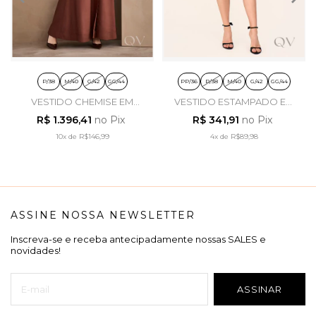
P/38
M/40
G/42
GG/44
PP/36
P/38
M/40
G/42
GG/44
VESTIDO CHEMISE EM
VESTIDO ESTAMPADO EM
VISCOSE MARROM CAFÉ -
TECIDO PLANO PIED
R$ 1.396,41
no Pix
R$ 341,91
no Pix
ARTSY
POULE - LAURA ROSA
10x
de
R$146,99
4x
de
R$89,98
ASSINE NOSSA NEWSLETTER
Inscreva-se e receba antecipadamente nossas SALES e
novidades!