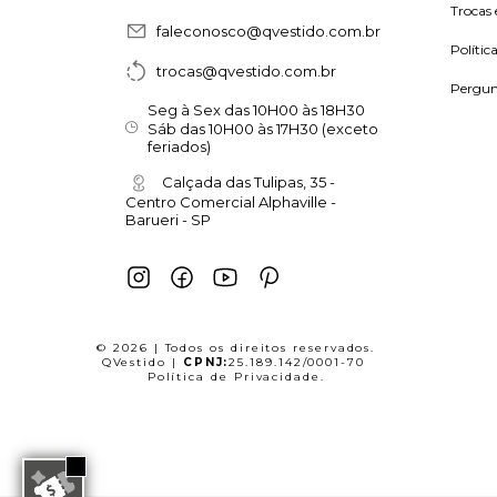
Trocas 
faleconosco@qvestido.com.br
Polític
trocas@qvestido.com.br
Pergun
Seg à Sex das 10H00 às 18H30
Sáb das 10H00 às 17H30 (exceto
feriados)
Calçada das Tulipas, 35 -
Centro Comercial Alphaville -
Barueri - SP
© 2026 | Todos os direitos reservados.
QVestido |
CPNJ:
25.189.142/0001-70
Política de Privacidade
.