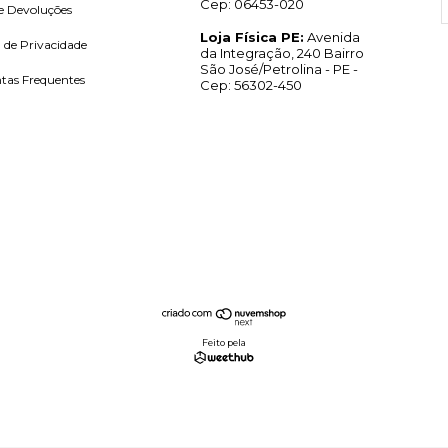
Cep: 06453-020
e Devoluções
Loja Física PE:
Avenida
a de Privacidade
da Integração, 240 Bairro
São José/Petrolina - PE -
tas Frequentes
Cep: 56302-450
Feito pela