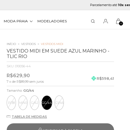
Parcelamento até
10x sem juros
MODA PRAIA
MODELADORES
0
INÍCIO
>
VESTIDOS
>
VESTIDOS MIDI
VESTIDO MIDI EM SUEDE AZUL MARINHO -
TLIC RIO
SKU:
010056-44
R$629,90
R$598,41
7
x de
R$89,99
sem juros
Tamanho:
GG/44
P/38
M/40
G/42
GG/44
G1/46
TABELA DE MEDIDAS