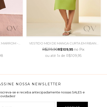
E MARROM -
VESTIDO MIDI DE MANGA CURTA EM RIBANA
VERDE ABACATE - DOCE TRAMA
R$219,90
R$109,95
no Pix
98
ou
até
1x
de
R$109,95
ASSINE NOSSA NEWSLETTER
Inscreva-se e receba antecipadamente nossas SALES e
novidades!