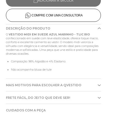
ADICIONAR À SACOLA
COMPRE COM UMA CONSULTORA
DESCRIÇÃO DO PRODUTO
O
VESTIDO MIDI EM SUEDE AZUL MARINHO - TLIC RIO
confeccionado em suede com leve elasticidade, oferece toque macio,
conforto e excelente caimento ao vestir. O modelo midi valoriza a
silhueta com elegância e versatilidade, sendo ideal para composições
modernas e sofisticadas. Uma peça que une estilo e praticidade para
diversas ocasiões.
Composição: 96% Algodão e 4% Elastano.
Não acompanha blusa de tule
MAIS MOTIVOS PARA ESCOLHER A QVESTIDO
FRETE FÁCIL, DO JEITO QUE DEVE SER!
CUIDADOS COM A PEÇA