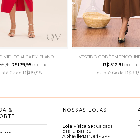
O MIDI DE ALÇA EM PLANO
VESTIDO GODÊ EM TRICOLIN
RIA VERMELHO - DOCE TRAMA
TITANIUM JEANS
59,90
R$179,95
no Pix
R$ 512,91
no Pix
u
até
2x
de
R$89,98
ou
até
6x
de
R$89,
DA &
NOSSAS LOJAS
ORTE
Loja Física SP:
Calçada
das Tulipas, 35
somos
Alphaville/Barueri - SP -