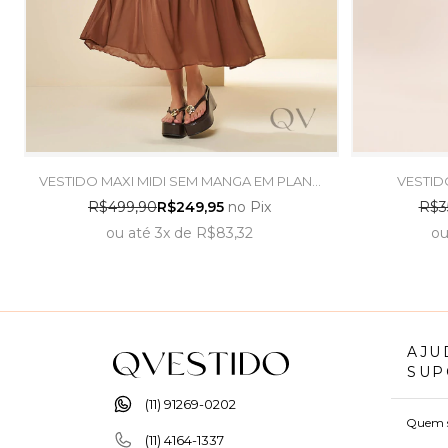
VESTIDO MAXI MIDI SEM MANGA EM PLANO
VESTID
MARROM - DOCE TRAMA
ALFAIATA
R$499,90
R$249,95
no Pix
R$3
ou
até
3x
de
R$83,32
o
AJU
SUP
(11) 91269-0202
Quem 
(11) 4164-1337