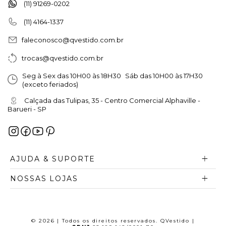
(11) 91269-0202
(11) 4164-1337
faleconosco@qvestido.com.br
trocas@qvestido.com.br
Seg à Sex das 10H00 às 18H30 Sáb das 10H00 às 17H30
(exceto feriados)
Calçada das Tulipas, 35 - Centro Comercial Alphaville -
Barueri - SP
AJUDA & SUPORTE
NOSSAS LOJAS
© 2026 | Todos os direitos reservados. QVestido |