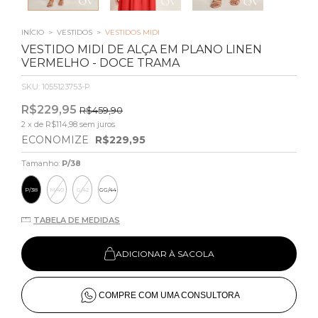
INÍCIO
>
VESTIDOS
>
VESTIDOS MIDI
VESTIDO MIDI DE ALÇA EM PLANO LINEN
VERMELHO - DOCE TRAMA
SKU:
1055123753-P
R$229,95
R$459,90
2
x de
R$114,98
sem juros
ECONOMIZE
R$229,95
Tamanho:
P/38
P/38
M/40
G/42
GG/44
TABELA DE MEDIDAS
ADICIONAR À SACOLA
COMPRE COM UMA CONSULTORA