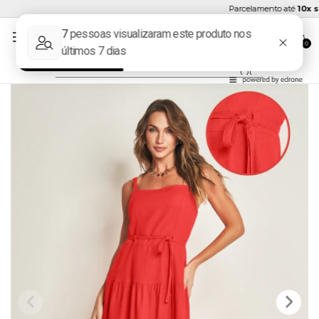
Parcelamento até
10x se
0