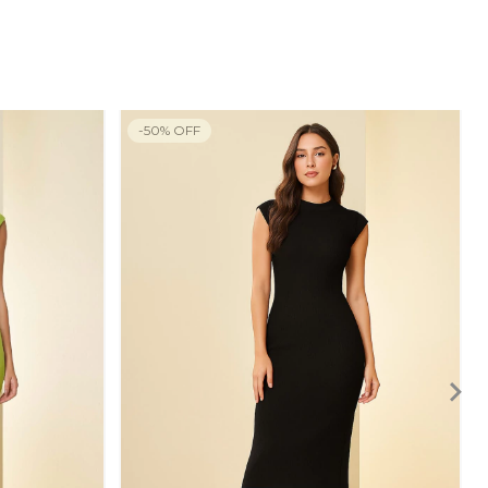
-
50
%
OFF