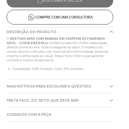
ADICIONAR À SACOLA
COMPRE COM UMA CONSULTORA
DESCRIÇÃO DO PRODUTO
O
VESTIDO MIDI COM MARIAS EM CHIFFON ESTAMPADO
AZUL - LUZIA FAZZOLLI
confeccionado em chiffon estampado,
oferece caimento leve, fluido e elegante ao vestir. O modelo com
marias valoriza a silhueta com movimento e feminilidade, trazendo
charme e sofisticação ao visual. Possui forro interno que garante
conforto e melhor acabamento.
Composição: 100% Poliéster. Forro: 97% Poliéster.
MAIS MOTIVOS PARA ESCOLHER A QVESTIDO
FRETE FÁCIL, DO JEITO QUE DEVE SER!
CUIDADOS COM A PEÇA