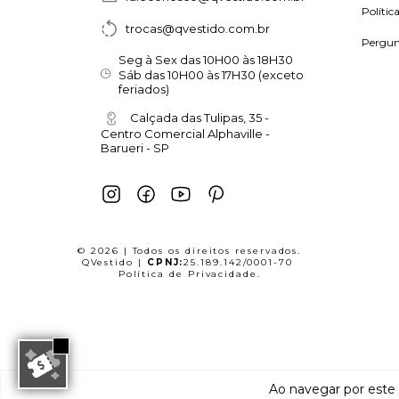
Polític
trocas@qvestido.com.br
Pergun
Seg à Sex das 10H00 às 18H30
Sáb das 10H00 às 17H30 (exceto
feriados)
Calçada das Tulipas, 35 -
Centro Comercial Alphaville -
Barueri - SP
© 2026 | Todos os direitos reservados.
QVestido |
CPNJ:
25.189.142/0001-70
Política de Privacidade
.
Ao navegar por este 