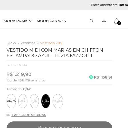
Parcelamento até
10x sem juros
MODA PRAIA
MODELADORES
0
INÍCIO
>
VESTIDOS
>
VESTIDOS MIDI
VESTIDO MIDI COM MARIAS EM CHIFFON
ESTAMPADO AZUL - LUZIA FAZZOLLI
SKU:
23171-42
R$1.219,90
R$1.158,91
10
x de
R$121,99
sem juros
Tamanho:
G/42
PP/36
P/38
M/40
G/42
GG/44
TABELA DE MEDIDAS