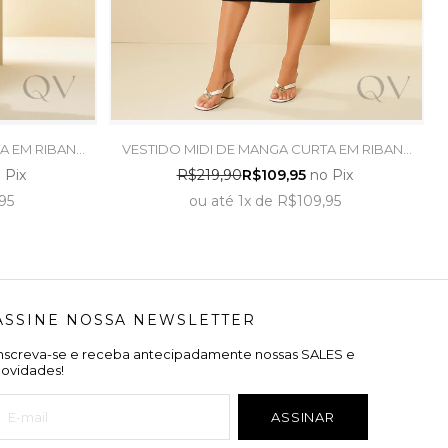
A EM RIBANA
VESTIDO MIDI DE MANGA CURTA EM RIBANA
 TRAMA
PRETO - DOCE TRAMA
 Pix
R$219,90
R$109,95
no Pix
95
ou
até
1x
de
R$109,95
ASSINE NOSSA NEWSLETTER
Inscreva-se e receba antecipadamente nossas SALES e
novidades!