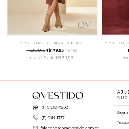
VESTIDO MIDI DE ALÇA EM PLANO
VESTIDO CH
ALFAIATARIA MARROM - DOCE TRAMA
R$359,90
R$179,95
no Pix
ou
até
2x
de
R$89,98
ou
AJU
SUP
(11) 91269-0202
Quem 
(11) 4164-1337
Trocas 
faleconosco@qvestido.com.br