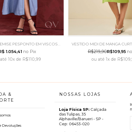
EMISE PESPONTO EM VISCOSE
VESTIDO MIDI DE MANGA CURT
AZUL - ARTSY
VERDE ABACATE - DOCE
R$ 1.054,41
no Pix
R$219,90
R$109,95
no
até
10x
de
R$110,99
ou
até
1x
de
R$109,
DA &
NOSSAS LOJAS
ORTE
Loja Física SP:
Calçada
das Tulipas, 35
somos
Alphaville/Barueri - SP -
Cep: 06453-020
e Devoluções