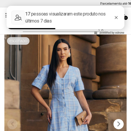
Parcelamento até
10x 
0
ESGOTADO