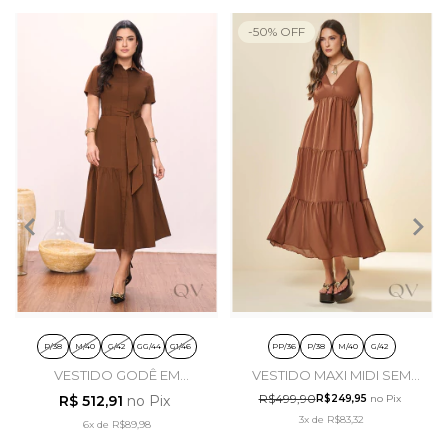
-
50
%
OFF
P/38
M/40
G/42
GG/44
G1/46
PP/36
P/38
M/40
G/42
VESTIDO GODÊ EM
VESTIDO MAXI MIDI SEM
TRICOLINE MARROM -
MANGA EM PLANO
R$499,90
R$ 512,91
no Pix
R$249,95
no Pix
TITANIUM JEANS
MARROM - DOCE TRAMA
3x
de
R$83,32
6x
de
R$89,98