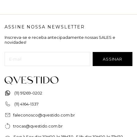
ASSINE NOSSA NEWSLETTER
Inscreva-se e receba antecipadamente nossas SALES e
novidades!
(11) 91269-0202
(11) 4164-1337
faleconosco@qvestido.com.br
trocas@qvestido.com.br
Seg à Sex das 10H00 às 18H30 Sáb das 10H00 às 17H30