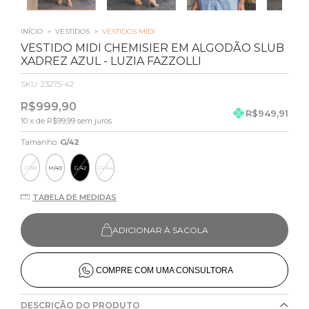
INÍCIO
>
VESTIDOS
>
VESTIDOS MIDI
VESTIDO MIDI CHEMISIER EM ALGODÃO SLUB
XADREZ AZUL - LUZIA FAZZOLLI
SKU:
23275-42
R$999,90
R$949,91
10
x de
R$99,99
sem juros
Tamanho:
G/42
P/38
M/40
G/42
GG/44
TABELA DE MEDIDAS
ADICIONAR À SACOLA
COMPRE COM UMA CONSULTORA
DESCRIÇÃO DO PRODUTO