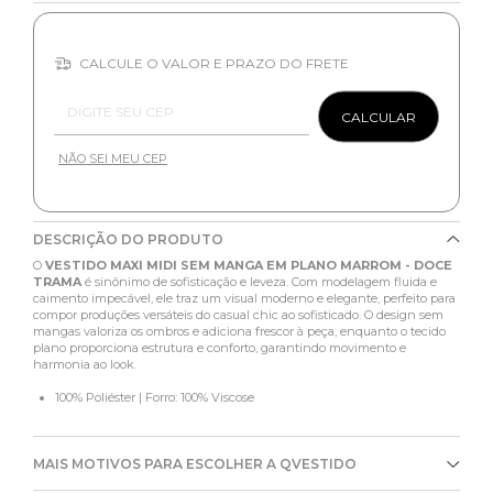
CALCULE O VALOR E PRAZO DO FRETE
Entregas para o CEP:
CALCULAR
NÃO SEI MEU CEP
DESCRIÇÃO DO PRODUTO
O
VESTIDO MAXI MIDI SEM MANGA EM PLANO MARROM - DOCE
TRAMA
é sinônimo de sofisticação e leveza. Com modelagem fluida e
caimento impecável, ele traz um visual moderno e elegante, perfeito para
compor produções versáteis do casual chic ao sofisticado. O design sem
mangas valoriza os ombros e adiciona frescor à peça, enquanto o tecido
plano proporciona estrutura e conforto, garantindo movimento e
harmonia ao look.
100% Poliéster | Forro: 100% Viscose
MAIS MOTIVOS PARA ESCOLHER A QVESTIDO