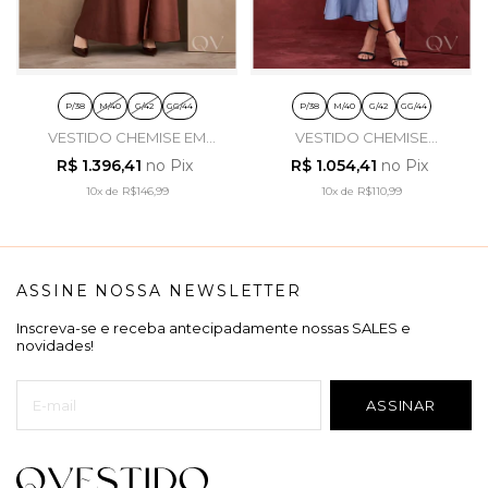
P/38
M/40
G/42
GG/44
P/38
M/40
G/42
GG/44
VESTIDO CHEMISE EM
VESTIDO CHEMISE
VISCOSE MARROM CAFÉ -
PESPONTO EM VISCOSE
R$ 1.396,41
no Pix
R$ 1.054,41
no Pix
ARTSY
AZUL - ARTSY
10x
de
R$146,99
10x
de
R$110,99
ASSINE NOSSA NEWSLETTER
Inscreva-se e receba antecipadamente nossas SALES e
novidades!