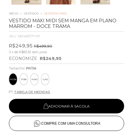
INÍCIO
>
VESTIDOS
>
VESTIDOS MIDI
VESTIDO MAXI MIDI SEM MANGA EM PLANO
MARROM - DOCE TRAMA
SKU:
1061483777-PP
R$249,95
R$499,90
3
x de
R$83,32
sem juros
ECONOMIZE
R$249,95
Tamanho:
PP/36
PP/36
P/38
M/40
G/42
TABELA DE MEDIDAS
ADICIONAR À SACOLA
COMPRE COM UMA CONSULTORA