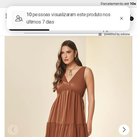
Parcelamento até
10x se
0