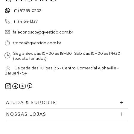
(11) 91269-0202
(11) 4164-1337
faleconosco@qvestido.com.br
trocas@qvestido.com.br
Seg à Sex das 10H00 às 18H30 Sáb das 10H00 às 17H30
(exceto feriados)
Calçada das Tulipas, 35 - Centro Comercial Alphaville -
Barueri - SP
AJUDA & SUPORTE
NOSSAS LOJAS