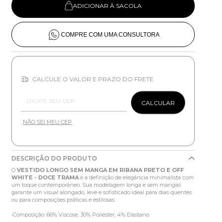
ADICIONAR À SACOLA
COMPRE COM UMA CONSULTORA
CALCULE O VALOR E PRAZO DO FRETE
Entregas para o CEP:
CALCULAR
NÃO SEI MEU CEP
DESCRIÇÃO DO PRODUTO
O
VESTIDO LONGO SEM MANGA EM RIBANA PRETO E OFF
WHITE - DOCE TRAMA
é a definição de elegância minimalista com
um toque contemporâneo. Sua modelagem longa e sem mangas
garante um visual alongado, leve e sofisticado ideal para dias quentes
ou para composições práticas e estilosas.
•Composição: 66% Viscose, 30% Poliéster, 4% Elastano