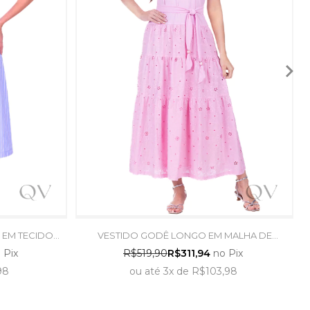
O EM TECIDO
VESTIDO GODÊ LONGO EM MALHA DE
UK
VISCOSE E LAISE ROSA - HAPUK
 Pix
R$519,90
R$311,94
no Pix
98
ou
até
3x
de
R$103,98