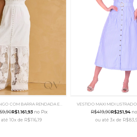
ONGO COM BARRA RENDADA EM
VESTIDO MAXI MIDI LISTRAD
OFF WHITE - ARTSY
PLANO AZUL - HAP
59,90
R$1.161,93
no Pix
R$419,90
R$251,94
no
até
10x
de
R$116,19
ou
até
3x
de
R$83,