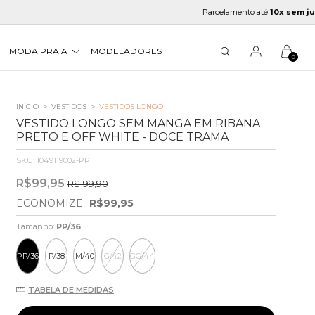
Parcelamento até
10x sem juros
MODA PRAIA
MODELADORES
0
INÍCIO
>
VESTIDOS
>
VESTIDOS LONGO
VESTIDO LONGO SEM MANGA EM RIBANA
PRETO E OFF WHITE - DOCE TRAMA
SKU:
1049119002-PP
R$99,95
R$199,90
ECONOMIZE
R$99,95
Tamanho:
PP/36
PP/36
P/38
M/40
G/42
GG/44
TABELA DE MEDIDAS