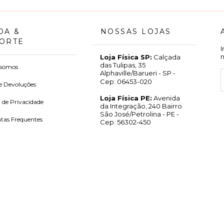
DA &
NOSSAS LOJAS
ORTE
Loja Física SP:
Calçada
das Tulipas, 35
somos
Alphaville/Barueri - SP -
Cep: 06453-020
e Devoluções
Loja Física PE:
Avenida
a de Privacidade
da Integração, 240 Bairro
São José/Petrolina - PE -
tas Frequentes
Cep: 56302-450