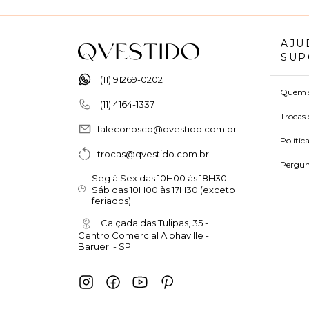
AJU
SUP
(11) 91269-0202
Quem 
(11) 4164-1337
Trocas 
faleconosco@qvestido.com.br
Polític
trocas@qvestido.com.br
Pergun
Seg à Sex das 10H00 às 18H30
Sáb das 10H00 às 17H30 (exceto
feriados)
Calçada das Tulipas, 35 -
Centro Comercial Alphaville -
Barueri - SP