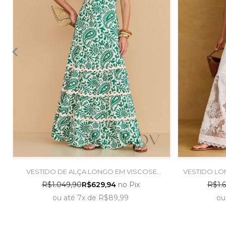
VESTIDO DE ALÇA LONGO EM VISCOSE
VESTIDO L
VERDE - ARSTY
R$1.049,90
R$629,94
no Pix
R$1.6
ou
até
7x
de
R$89,99
ou