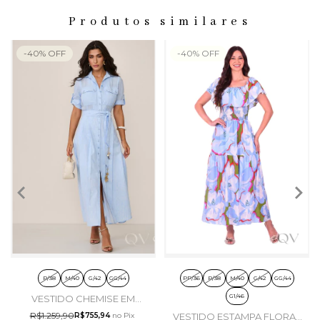
Produtos similares
-
40
%
OFF
-
40
%
OFF
P/38
M/40
G/42
GG/44
PP/36
P/38
M/40
G/42
GG/44
G1/46
VESTIDO CHEMISE EM
POLIÉSTER AZUL CLARO -
R$1.259,90
R$755,94
no Pix
VESTIDO ESTAMPA FLORAL