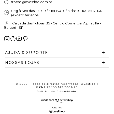
trocas@qvestido.com.br
Seg à Sex das 10H00 às 18H30 Sáb das 10H00 às 17H30
(exceto feriados)
Calçada das Tulipas, 35 - Centro Comercial Alphaville -
Barueri - SP
AJUDA & SUPORTE
NOSSAS LOJAS
© 2026 | Todos os direitos reservados. QVestido |
CPNJ:
25.189.142/0001-70
Política de Privacidade
.
Feito pela