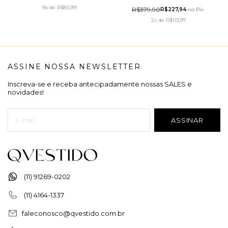
ARTSY
EM TECIDO PLANO AZUL -
9x
de
R$83,99
R$379,90
R$227,94
no Pix
HAPUK
2x
de
R$113,97
ASSINE NOSSA NEWSLETTER
Inscreva-se e receba antecipadamente nossas SALES e
novidades!
(11) 91269-0202
(11) 4164-1337
faleconosco@qvestido.com.br