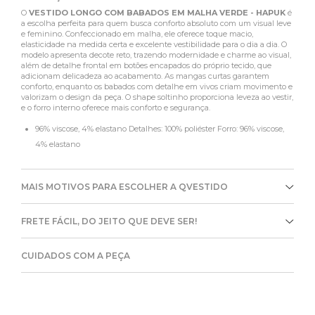
O
VESTIDO LONGO COM BABADOS EM MALHA VERDE - HAPUK
é
a escolha perfeita para quem busca conforto absoluto com um visual leve
e feminino. Confeccionado em malha, ele oferece toque macio,
elasticidade na medida certa e excelente vestibilidade para o dia a dia. O
modelo apresenta decote reto, trazendo modernidade e charme ao visual,
além de detalhe frontal em botões encapados do próprio tecido, que
adicionam delicadeza ao acabamento. As mangas curtas garantem
conforto, enquanto os babados com detalhe em vivos criam movimento e
valorizam o design da peça. O shape soltinho proporciona leveza ao vestir,
e o forro interno oferece mais conforto e segurança.
96% viscose, 4% elastano Detalhes: 100% poliéster Forro: 96% viscose,
4% elastano
MAIS MOTIVOS PARA ESCOLHER A QVESTIDO
FRETE FÁCIL, DO JEITO QUE DEVE SER!
CUIDADOS COM A PEÇA