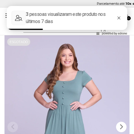
Parcelamento até
10x se
0
ESGOTADO