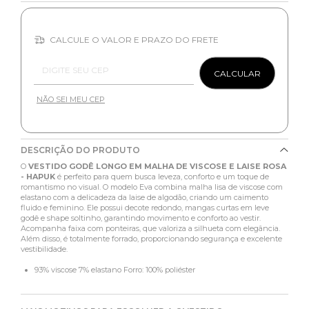
CALCULE O VALOR E PRAZO DO FRETE
Entregas para o CEP:
CALCULAR
NÃO SEI MEU CEP
DESCRIÇÃO DO PRODUTO
O
VESTIDO GODÊ LONGO EM MALHA DE VISCOSE E LAISE ROSA
- HAPUK
é perfeito para quem busca leveza, conforto e um toque de
romantismo no visual. O modelo Eva combina malha lisa de viscose com
elastano com a delicadeza da laise de algodão, criando um caimento
fluido e feminino. Ele possui decote redondo, mangas curtas em leve
godê e shape soltinho, garantindo movimento e conforto ao vestir.
Acompanha faixa com ponteiras, que valoriza a silhueta com elegância.
Além disso, é totalmente forrado, proporcionando segurança e excelente
vestibilidade.
93% viscose 7% elastano Forro: 100% poliéster