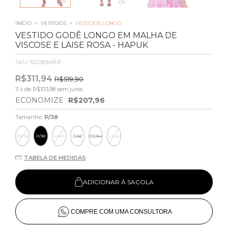
INÍCIO
>
VESTIDOS
>
VESTIDOS LONGO
VESTIDO GODÊ LONGO EM MALHA DE
VISCOSE E LAISE ROSA - HAPUK
SKU:
62036948-P
R$311,94
R$519,90
3
x de
R$103,98
sem juros
ECONOMIZE
R$207,96
Tamanho:
P/38
PP/36
P/38
M/40
G/42
GG/44
G1/46
TABELA DE MEDIDAS
ADICIONAR À SACOLA
COMPRE COM UMA CONSULTORA