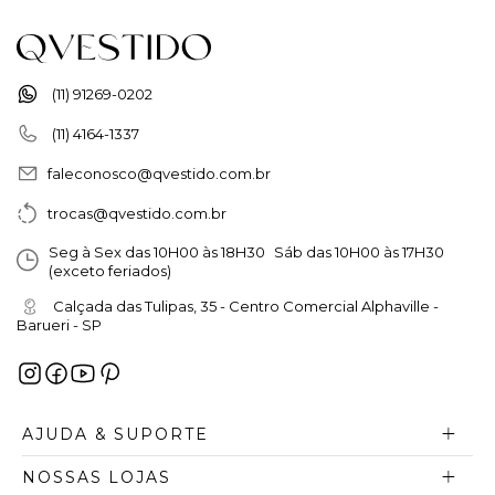
(11) 91269-0202
(11) 4164-1337
faleconosco@qvestido.com.br
trocas@qvestido.com.br
Seg à Sex das 10H00 às 18H30 Sáb das 10H00 às 17H30
(exceto feriados)
Calçada das Tulipas, 35 - Centro Comercial Alphaville -
Barueri - SP
AJUDA & SUPORTE
NOSSAS LOJAS