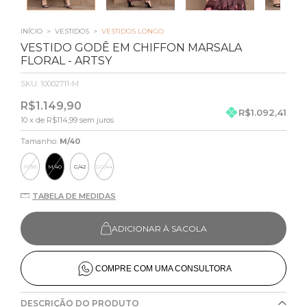
INÍCIO
>
VESTIDOS
>
VESTIDOS LONGO
VESTIDO GODÊ EM CHIFFON MARSALA
FLORAL - ARTSY
SKU:
10002711-M
R$1.149,90
R$1.092,41
10
x de
R$114,99
sem juros
Tamanho:
M/40
P/38
M/40
G/42
GG/44
TABELA DE MEDIDAS
ADICIONAR À SACOLA
COMPRE COM UMA CONSULTORA
DESCRIÇÃO DO PRODUTO