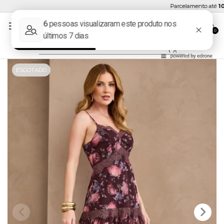
Parcelamento até
10x 
0
ESGOTADO