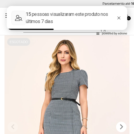
Parcelamento até
10x
0
ESGOTADO