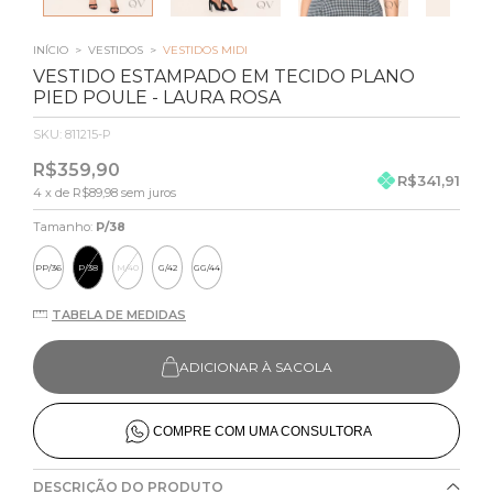
INÍCIO
>
VESTIDOS
>
VESTIDOS MIDI
VESTIDO ESTAMPADO EM TECIDO PLANO
PIED POULE - LAURA ROSA
SKU:
811215-P
R$359,90
R$341,91
4
x de
R$89,98
sem juros
Tamanho:
P/38
PP/36
P/38
M/40
G/42
GG/44
TABELA DE MEDIDAS
ADICIONAR À SACOLA
COMPRE COM UMA CONSULTORA
DESCRIÇÃO DO PRODUTO