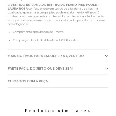
O
VESTIDO ESTAMPADO EM TECIDO PLANO PIED POULE -
LAURA ROSA
confeccionado em tecido de alfaiataria de altíssima
qualidade, apresenta estampa pied poule e acabamento refinado. O
modelo possui manga curta com franzido, decote canoa e fechamento
em zíper, além de aviamentos em banho dourado que valorizam o visual
com elegância.
Comprimento aproximado de 1 metro.
Composição: Tecido de Alfaiataria 100% Poliéster.
MAIS MOTIVOS PARA ESCOLHER A QVESTIDO
FRETE FÁCIL, DO JEITO QUE DEVE SER!
CUIDADOS COM A PEÇA
Produtos similares