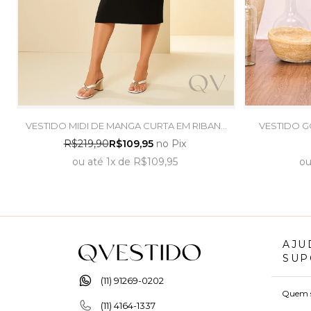
VESTIDO MIDI DE MANGA CURTA EM RIBANA
VESTIDO G
PRETO - DOCE TRAMA
R$219,90
R$109,95
no Pix
ou
até
1x
de
R$109,95
o
AJU
SUP
(11) 91269-0202
Quem 
(11) 4164-1337