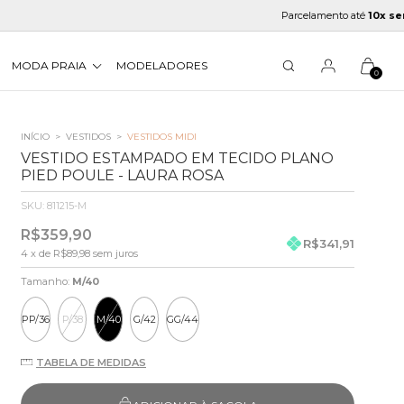
Parcelamento até
10x sem juro
MODA PRAIA
MODELADORES
0
INÍCIO
>
VESTIDOS
>
VESTIDOS MIDI
VESTIDO ESTAMPADO EM TECIDO PLANO
PIED POULE - LAURA ROSA
SKU:
811215-M
R$359,90
R$341,91
4
x de
R$89,98
sem juros
Tamanho:
M/40
PP/36
P/38
M/40
G/42
GG/44
TABELA DE MEDIDAS