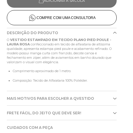
ADICIONAR À SACOLA
COMPRE COM UMA CONSULTORA
DESCRIÇÃO DO PRODUTO
O
VESTIDO ESTAMPADO EM TECIDO PLANO PIED POULE -
LAURA ROSA
confeccionado em tecido de alfaiataria de altíssima
qualidade, apresenta estampa pied poule e acabamento refinado. O
modelo possui manga curta com franzido, decote canoa e
fechamento em zíper, além de aviamentos em banho dourado que
valorizam o visual com elegância.
Comprimento aproximado de 1 metro.
Composição: Tecido de Alfaiataria 100% Poliéster.
MAIS MOTIVOS PARA ESCOLHER A QVESTIDO
FRETE FÁCIL, DO JEITO QUE DEVE SER!
CUIDADOS COM A PEÇA