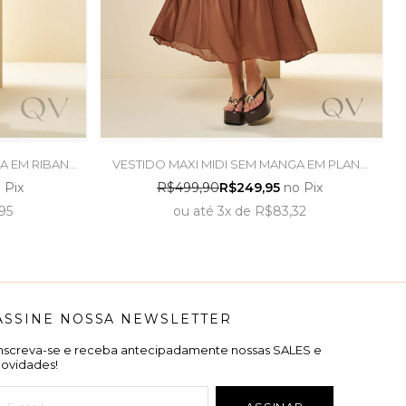
A EM RIBANA
VESTIDO MAXI MIDI SEM MANGA EM PLANO
 TRAMA
MARROM - DOCE TRAMA
 Pix
R$499,90
R$249,95
no Pix
95
ou
até
3x
de
R$83,32
ASSINE NOSSA NEWSLETTER
Inscreva-se e receba antecipadamente nossas SALES e
novidades!