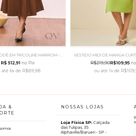
ODÊ EM TRICOLINE MARROM -
VESTIDO MIDI DE MANGA CURT
TITANIUM JEANS
VERDE ABACATE - DOCE
R$ 512,91
no Pix
R$219,90
R$109,95
no
u
até
6x
de
R$89,98
ou
até
1x
de
R$109,
DA &
NOSSAS LOJAS
ORTE
Loja Física SP:
Calçada
das Tulipas, 35
somos
Alphaville/Barueri - SP -