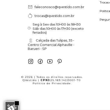
Trocas 
faleconosco@qvestido.com.br
Polític
trocas@qvestido.com.br
Pergun
Seg à Sex das 10H00 às 18H30
Sáb das 10H00 às 17H30 (exceto
feriados)
Calçada das Tulipas, 35 -
Centro Comercial Alphaville -
Barueri - SP
© 2026 | Todos os direitos reservados.
QVestido |
CPNJ:
25.189.142/0001-70
Política de Privacidade
.