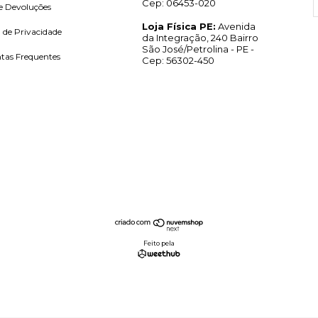
Cep: 06453-020
e Devoluções
Loja Física PE:
Avenida
a de Privacidade
da Integração, 240 Bairro
São José/Petrolina - PE -
tas Frequentes
Cep: 56302-450
Feito pela