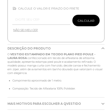
CALCULE O VALOR E PRAZO DO FRETE
Entregas para o CEP:
CALCULAR
NÃO SEI MEU CEP
DESCRIÇÃO DO PRODUTO
O
VESTIDO ESTAMPADO EM TECIDO PLANO PIED POULE -
LAURA ROSA
confeccionado em tecido de alfaiataria de altíssima
qualidade, apresenta estampa pied poule e acabamento refinado. O
modelo possui manga curta com franzido, decote canoa e fechamento
em zíper, além de aviamentos em banho dourado que valorizam o visual
com elegância.
Comprimento aproximado de 1 metro.
Composição: Tecido de Alfaiataria 100% Poliéster.
MAIS MOTIVOS PARA ESCOLHER A QVESTIDO