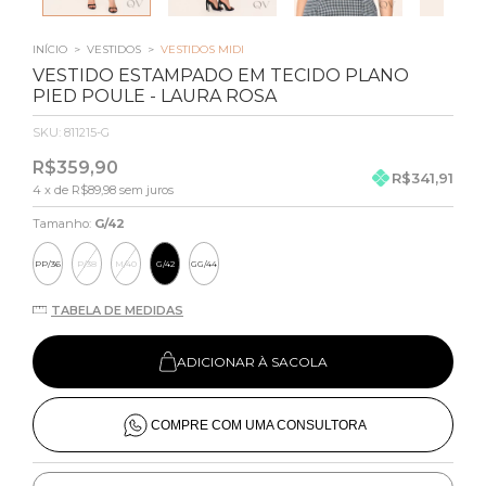
INÍCIO
>
VESTIDOS
>
VESTIDOS MIDI
VESTIDO ESTAMPADO EM TECIDO PLANO
PIED POULE - LAURA ROSA
SKU:
811215-G
R$359,90
R$341,91
4
x de
R$89,98
sem juros
Tamanho:
G/42
PP/36
P/38
M/40
G/42
GG/44
TABELA DE MEDIDAS
ADICIONAR À SACOLA
COMPRE COM UMA CONSULTORA