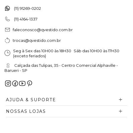
(11) 91269-0202
(11) 4164-1337
faleconosco@qvestido.com.br
trocas@qvestido.com.br
Seg à Sex das 10H00 às 18H30 Sáb das 10H00 às 17H30
(exceto feriados)
Calçada das Tulipas, 35 - Centro Comercial Alphaville -
Barueri - SP
AJUDA & SUPORTE
NOSSAS LOJAS