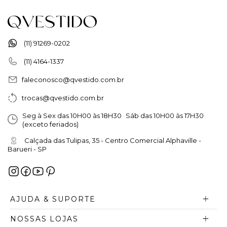
(11) 91269-0202
(11) 4164-1337
faleconosco@qvestido.com.br
trocas@qvestido.com.br
Seg à Sex das 10H00 às 18H30 Sáb das 10H00 às 17H30
(exceto feriados)
Calçada das Tulipas, 35 - Centro Comercial Alphaville -
Barueri - SP
AJUDA & SUPORTE
NOSSAS LOJAS