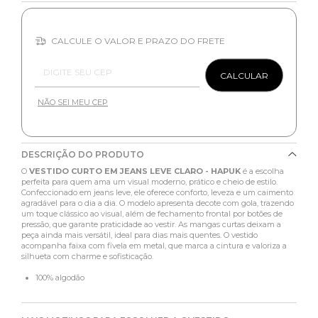
CALCULE O VALOR E PRAZO DO FRETE
Entregas para o CEP:
CALCULAR
NÃO SEI MEU CEP
DESCRIÇÃO DO PRODUTO
O
VESTIDO CURTO EM JEANS LEVE CLARO - HAPUK
é a escolha
perfeita para quem ama um visual moderno, prático e cheio de estilo.
Confeccionado em jeans leve, ele oferece conforto, leveza e um caimento
agradável para o dia a dia. O modelo apresenta decote com gola, trazendo
um toque clássico ao visual, além de fechamento frontal por botões de
pressão, que garante praticidade ao vestir. As mangas curtas deixam a
peça ainda mais versátil, ideal para dias mais quentes. O vestido
acompanha faixa com fivela em metal, que marca a cintura e valoriza a
silhueta com charme e sofisticação.
100% algodão