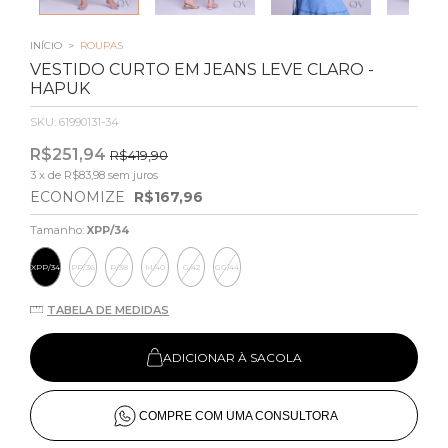
INÍCIO
>
ROUPAS
VESTIDO CURTO EM JEANS LEVE CLARO -
HAPUK
SKU:
61990131-34
R$251,94
R$419,90
3
x de
R$83,98
sem juros
ECONOMIZE
R$167,96
Tamanho:
XPP/34
XPP/34
PP/36
P/38
M/40
G/42
GG/44
TABELA DE MEDIDAS
ADICIONAR À SACOLA
COMPRE COM UMA CONSULTORA