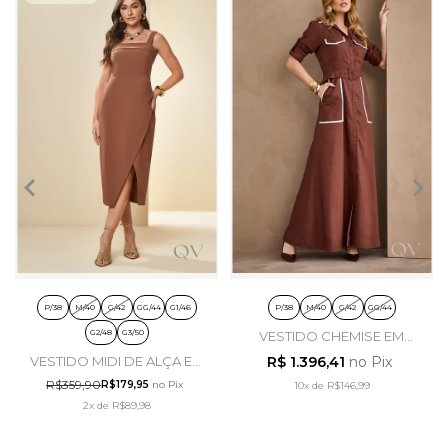
P/38
M/40
G/42
GG/44
G1/46
P/38
M/40
G/42
GG/44
G2/48
G3/50
VESTIDO CHEMISE EM
VISCOSE MARROM CAFÉ -
VESTIDO MIDI DE ALÇA EM
R$ 1.396,41
no Pix
ARTSY
PLANO ALFAIATARIA
R$359,90
R$179,95
no Pix
10x
de
R$146,99
MARROM - DOCE TRAMA
2x
de
R$89,98