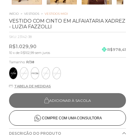
INÍCIO
>
VESTIDOS
>
VESTIDOS MIDI
VESTIDO COM CINTO EM ALFAIATARIA XADREZ
- LUZIA FAZZOLLI
SKU:
23142-38
R$1.029,90
R$978,41
10
x de
R$102,99
sem juros
Tamanho:
P/38
P/38
M/40
PP/36
G/42
GG/44
TABELA DE MEDIDAS
ADICIONAR À SACOLA
COMPRE COM UMA CONSULTORA
DESCRIÇÃO DO PRODUTO