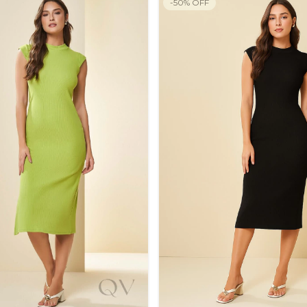
-
50
%
OFF