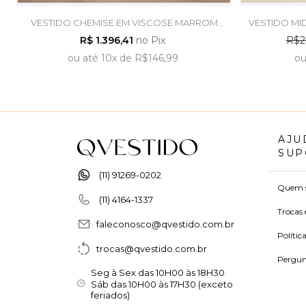
VESTIDO CHEMISE EM VISCOSE MARROM
VESTIDO MI
CAFÉ - ARTSY
VERDE
R$ 1.396,41
no Pix
R$2
ou
até
10x
de
R$146,99
o
AJU
SUP
(11) 91269-0202
Quem 
(11) 4164-1337
Trocas 
faleconosco@qvestido.com.br
Polític
trocas@qvestido.com.br
Pergun
Seg à Sex das 10H00 às 18H30
Sáb das 10H00 às 17H30 (exceto
feriados)