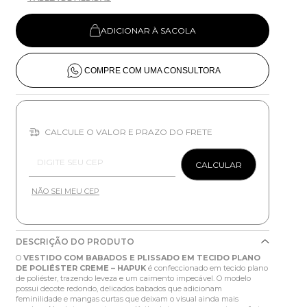
ADICIONAR À SACOLA
COMPRE COM UMA CONSULTORA
CALCULE O VALOR E PRAZO DO FRETE
Entregas para o CEP:
CALCULAR
NÃO SEI MEU CEP
DESCRIÇÃO DO PRODUTO
O
VESTIDO COM BABADOS E PLISSADO EM TECIDO PLANO
DE POLIÉSTER CREME – HAPUK
é confeccionado em tecido plano
de poliéster, trazendo leveza e um caimento impecável. O modelo
possui decote redondo, delicados babados que adicionam
feminilidade e mangas curtas que deixam o visual ainda mais