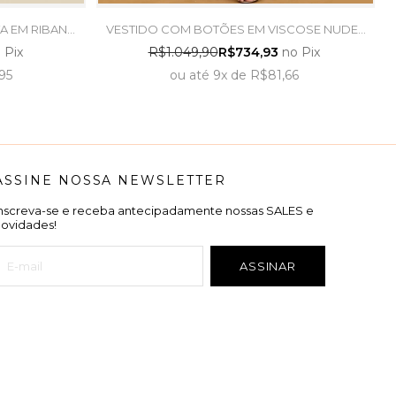
A EM RIBANA
VESTIDO COM BOTÕES EM VISCOSE NUDE -
MA
ARTSY
 Pix
R$1.049,90
R$734,93
no Pix
95
ou
até
9x
de
R$81,66
ASSINE NOSSA NEWSLETTER
Inscreva-se e receba antecipadamente nossas SALES e
novidades!