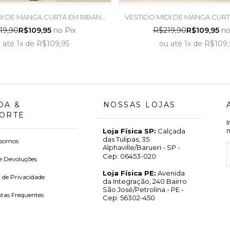
DI DE MANGA CURTA EM RIBANA
VESTIDO MIDI DE MANGA CURT
 ABACATE - DOCE TRAMA
PRETO - DOCE TRA
19,90
R$109,95
no Pix
R$219,90
R$109,95
no
u
até
1x
de
R$109,95
ou
até
1x
de
R$109,
DA &
NOSSAS LOJAS
ORTE
Loja Física SP:
Calçada
das Tulipas, 35
somos
Alphaville/Barueri - SP -
Cep: 06453-020
e Devoluções
Loja Física PE:
Avenida
a de Privacidade
da Integração, 240 Bairro
São José/Petrolina - PE -
tas Frequentes
Cep: 56302-450