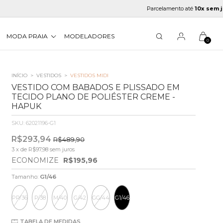
Parcelamento até
10x sem juros
MODA PRAIA
MODELADORES
0
INÍCIO
>
VESTIDOS
>
VESTIDOS MIDI
VESTIDO COM BABADOS E PLISSADO EM
TECIDO PLANO DE POLIÉSTER CREME -
HAPUK
SKU:
62021196-G1
R$293,94
R$489,90
3
x de
R$97,98
sem juros
ECONOMIZE
R$195,96
Tamanho:
G1/46
PP/36
P/38
M/40
G/42
GG/44
G1/46
TABELA DE MEDIDAS