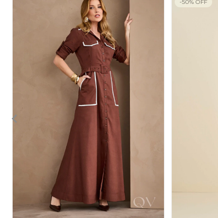
-
50
%
OFF