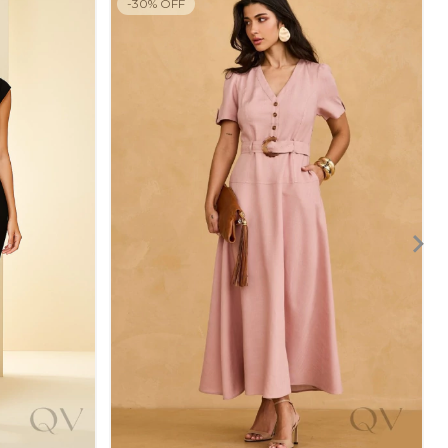
-
30
%
OFF